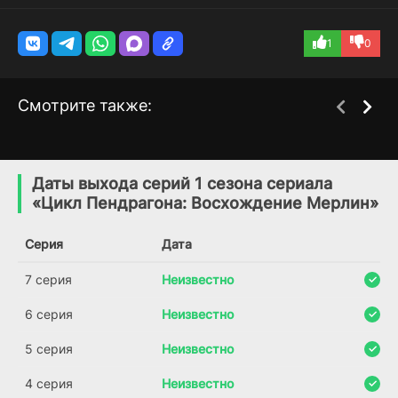
1
0
Смотрите также:
Мерлин: Секреты и
Мерлин
1 сезон
5 сезон
магия
(2008)
Даты выхода серий 1 сезона сериала
(2009)
«Цикл Пендрагона: Восхождение Мерлин»
8.1
7.9
8.4
8.4
Серия
Дата
7 серия
Неизвестно
6 серия
Неизвестно
5 серия
Неизвестно
4 серия
Неизвестно