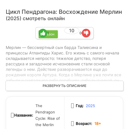
Цикл Пендрагона: Восхождение Мерлин
(2025) смотреть онлайн
10
1
0
1 сезон
Мерлин — бессмертный сын барда Талиесина и
принцессы Атлантиды Харис. Его жизнь с самого начала
складывается непросто: тяжелое детство, потеря
рассудка и загадочное исчезновение стали основой
легенды о нем. Действие разворачивается еще до
рождения короля Артура. Когда о Мерлине уже почти все
забыли и считали его либо погибшим, либо выдумкой, он
неожиданно появляется в Британии времен упадка
РАЗВЕРНУТЬ ОПИСАНИЕ
Римской империи. В это сложное время, когда
королевства разобщены, а страна страдает от нашествия
саксов, Мерлин решает объединить людей перед лицом
The
Год:
2025
общей угрозы.
Pendragon
Название:
Cycle: Rise of
Возраст:
18+
the Merlin