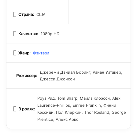
Страна:
США
Качество:
1080p HD
Жанр:
Фэнтези
Джереми Дэниал Боринг, Райан Уитакер,
Режиссер:
Джесси Джонсон
Роуз Рид, Tom Sharp, Майлз Клоэсси, Alex
Laurence-Phillips, Emree Franklin, Финни
В ролях:
Кэссиди, Пол Клеркин, Thor Rosland, George
Prentice, Алекс Арко