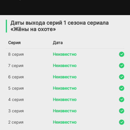
Капитан Марло
Стена - Замести
4 сезон
1 сезон
Следы / Переломный
(2015)
Даты выхода серий 1 сезона сериала
момент
«Жёны на охоте»
6.9
(2019)
Серия
Дата
8 серия
Неизвестно
7 серия
Неизвестно
6 серия
Неизвестно
5 серия
Неизвестно
4 серия
Неизвестно
3 серия
Неизвестно
2 серия
Неизвестно