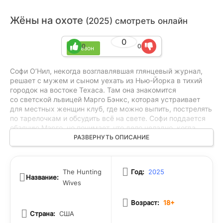
Жёны на охоте
(2025) смотреть онлайн
0
0
0
1 сезон
Софи О’Нил, некогда возглавлявшая глянцевый журнал,
решает с мужем и сыном уехать из Нью-Йорка в тихий
городок на востоке Техаса. Там она знакомится
со светской львицей Марго Бэнкс, которая устраивает
для местных женщин клуб, где можно выпить, пострелять
по тарелочкам и обсудить всё на свете. Софи поддается
обаянию Марго, но понимает, что дело неладно, когда
на окраине леса находят труп девочки, а участницы
РАЗВЕРНУТЬ ОПИСАНИЕ
клуба — первые в списке подозреваемых.
The Hunting
Год:
2025
Название:
Wives
Возраст:
18+
Страна:
США