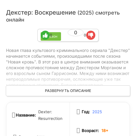
Декстер: Воскрешение
(2025) смотреть
онлайн
0
0
0
1 сезон
Новая глава культового криминального сериала "Декстер"
начинается событиями, произошедшими после сезона
"Новая кровь". В этот раз в центре внимания оказывается
сложное противостояние между Декстером Морганом и
его взрослым сыном Гаррисоном. Между ними возникают
непреодолимые противоречия, осложняющие уже так
напряженные отношения. Будучи неожиданно
встречеными несколькими жестокими убийствами в их
РАЗВЕРНУТЬ ОПИСАНИЕ
мире, Декстер и Гаррисон оказываются в самом центре
опасной игры. В то время как Декстер стремится
обернуться к своему темному прошлому, борясь с
Dexter:
Год:
2025
внутренними демонами, Гаррисон сталкивается с
Название:
Resurrection
собственными секретами и внутренними конфликтами.
Но ситуация осложняется еще больше, когда на горизонте
Возраст:
18+
появляется таинственная фигура, чьи намерения