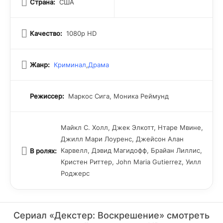
остаются загадкой даже для Декстера.
Страна:
США
Качество:
1080p HD
Жанр:
Криминал
,
Драма
Режиссер:
Маркос Сига, Моника Реймунд
Майкл С. Холл, Джек Элкотт, Нтаре Мвине,
Джилл Мари Лоуренс, Джейсон Алан
Карвелл, Дэвид Магидофф, Брайан Лиллис,
В ролях:
Кристен Риттер, John Maria Gutierrez, Уилл
Роджерс
Сериал «Декстер: Воскрешение» смотреть