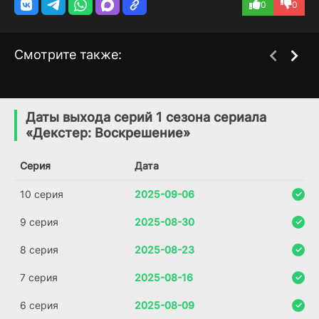
0
0
Смотрите также:
Декстер: Первородный
Один день
1 сезон
1 сезон
грех
(2024)
Даты выхода серий 1 сезона сериала
(2024)
«Декстер: Воскрешение»
Серия
Дата
10 серия
2025-09-06
9 серия
2025-08-30
8 серия
2025-08-23
7 серия
2025-08-16
6 серия
2025-08-09