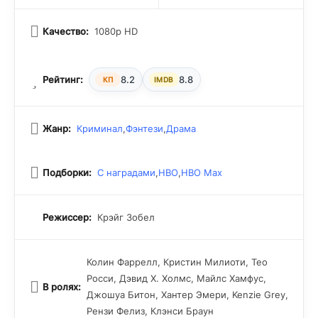
Качество:
1080p HD
Рейтинг:
8.2
8.8
КП
IMDB
Жанр:
Криминал
,
Фэнтези
,
Драма
Подборки:
С наградами
,
HBO
,
HBO Max
Режиссер:
Крэйг Зобел
Колин Фаррелл, Кристин Милиоти, Тео
Росси, Дэвид Х. Холмс, Майлс Хамфус,
В ролях:
Джошуа Битон, Хантер Эмери, Kenzie Grey,
Рензи Фелиз, Клэнси Браун