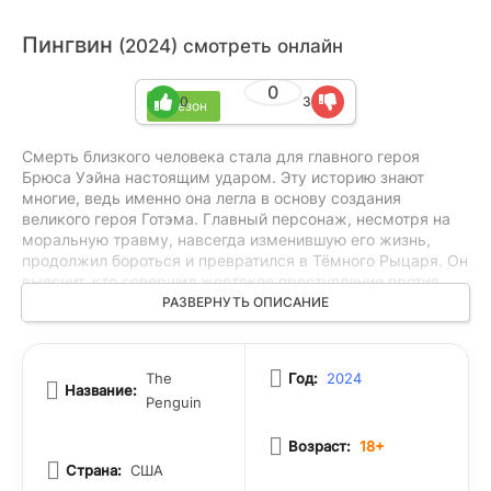
Пингвин
(2024) смотреть онлайн
0
0
3
1 сезон
Смерть близкого человека стала для главного героя
Брюса Уэйна настоящим ударом. Эту историю знают
многие, ведь именно она легла в основу создания
великого героя Готэма. Главный персонаж, несмотря на
моральную травму, навсегда изменившую его жизнь,
продолжил бороться и превратился в Тёмного Рыцаря. Он
выяснит, кто совершил жестокое преступление против
Томаса и Марты Уэйн. Джо Чилл ещё получит по
РАЗВЕРНУТЬ ОПИСАНИЕ
заслугам. В итоге, оказавшись на полях сражений Готэма,
Брюс решил бросить вызов самым опасным
преступникам города. Одним из них оказался безумный
The
Год:
2024
преступник по прозвищу Пингвин, который держал в
Название:
Penguin
ужасе большую часть мегаполиса.
Возраст:
18+
Страна:
США