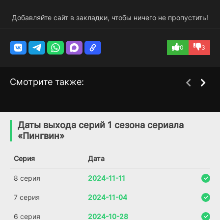
Добавляйте сайт в закладки, чтобы ничего не пропустить!
0
3
Смотрите также:
Рыцари Готэма
Берегитесь Бэтмена
1 сезон
1 сезон
(2023)
(2013)
Даты выхода серий 1 сезона сериала
«Пингвин»
5.7
5.2
5.6
7.3
Серия
Дата
8 серия
2024-11-11
7 серия
2024-11-04
6 серия
2024-10-28