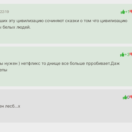
+1
22:19
их эту цивилизацию сочиняют сказки о том что цивилизацию
ы белых людей.
+3
ты нужен ) нетфликс то днище все больше прробивает.Даж
лепы
0
н лесб...х