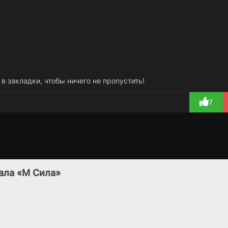
 в закладки, чтобы ничего не пропустить!
7
Черная комедия
Зомби Marvel
К
1 сезон
1 сезон
(2014)
(2025)
ала «М Сила»
7.0
6.323
7