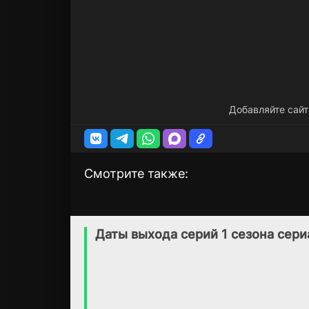
Добавляйте сайт
Смотрите также:
Раскадровки Marvel
Что, если...?
1 сезон
3 сезон
(2020)
(2021)
Даты выхода серий 1 сезона сери
6.9
7.5