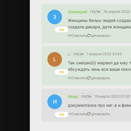
Знающий
16 апреля 2023 
ГОСТИ
З
Женщины белых людей создавш
создали дикари, дети женщин
0
Ответить
Цитировать
L
1 апреля 2023 21:43
ГОСТИ
L
Так смешно))) марвел да кму 
обсуждать лень все ваши пок
0
Ответить
Цитировать
Ивар
19 марта 2023 01:35
ГОСТИ
И
документалка про ниг..в и феме
Ответить
Цитировать
0