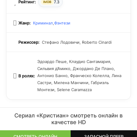
Рейтинг:
7.3
IMDB
Жанр:
Криминал
,
Фэнтези
Режиссер:
Стефано Лодовичи, Roberto Cinardi
Эдоардо Пеше, Клаудио Сантамария,
Сильвия д’Амико, Джордано Де Плано,
Антонио Банно, Франческо Колелла, Лина
В ролях:
Састри, Милена Манчини, Габриэль
Монтези, Selene Caramazza
Сериал «Кристиан» смотреть онлайн в
качестве HD
СМОТРЕТЬ ОНЛАЙН
ЗАПАСНОЙ ПЛЕЕР