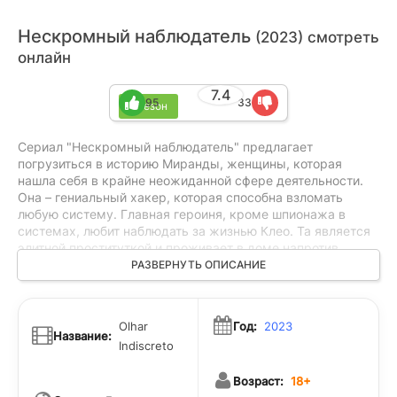
Нескромный наблюдатель
(2023) смотреть
онлайн
7.4
95
33
1 сезон
Сериал "Нескромный наблюдатель" предлагает
погрузиться в историю Миранды, женщины, которая
нашла себя в крайне неожиданной сфере деятельности.
Она – гениальный хакер, которая способна взломать
любую систему. Главная героиня, кроме шпионажа в
системах, любит наблюдать за жизнью Клео. Та является
элитной проституткой и проживает в доме напротив.
Однажды Клео приходит в гости к Миранде с просьбой:
РАЗВЕРНУТЬ ОПИСАНИЕ
ей предстоит на некоторое время оставить дом, а за
собакой присмотреть некому: Миранда – отличный
кандидат. С этого момент жизнь ненастный вуайеристки
Olhar
Год:
2023
круто меняется, ведь ей приходится чаще выходить на
Название:
Indiscreto
улицу, чтобы прогуливаться с псом. Это приводит к
неожиданному знакомству с мужчиной, который
Возраст:
18+
переворачивает реальность замкнутой и закрытой