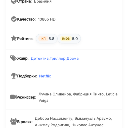
героини.
Страна:
Бразилия
Качество:
1080p HD
Рейтинг:
5.8
5.0
КП
IMDB
Жанр:
Детектив
,
Триллер
,
Драма
Подборки:
Netflix
Лучана Оливейра, Фабриция Пинто, Leticia
Режиссер:
Veiga
Дебора Нассименту, Эммануэль Араужо,
В ролях:
Анжелу Родригиш, Николас Антунес