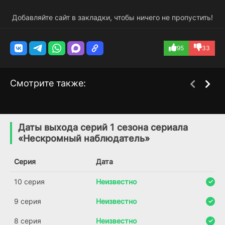
Добавляйте сайт в закладки, чтобы ничего не пропустить!
95
33
Смотрите также:
Непростое ограбление
Клео
2 сезон
2 сезон
(2017)
(2022)
Даты выхода серий 1 сезона сериала
«Нескромный наблюдатель»
6.9
7.2
7.5
Серия
Дата
10 серия
Неизвестно
9 серия
Неизвестно
8 серия
Неизвестно