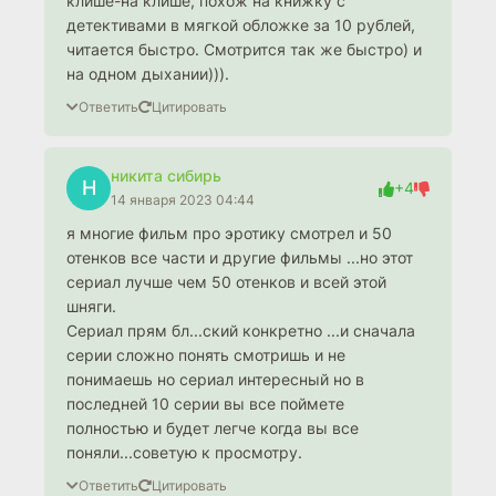
клише-на клише, похож на книжку с
детективами в мягкой обложке за 10 рублей,
читается быстро. Смотрится так же быстро) и
на одном дыхании))).
Ответить
Цитировать
никита сибирь
Н
+4
14 января 2023 04:44
я многие фильм про эротику смотрел и 50
отенков все части и другие фильмы ...но этот
сериал лучше чем 50 отенков и всей этой
шняги.
Сериал прям бл...ский конкретно ...и сначала
серии сложно понять смотришь и не
понимаешь но сериал интересный но в
последней 10 серии вы все поймете
полностью и будет легче когда вы все
поняли...советую к просмотру.
Ответить
Цитировать