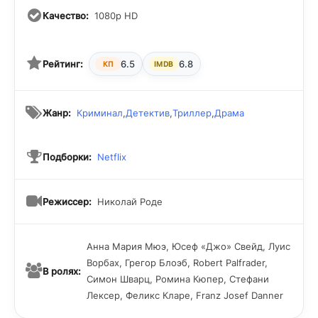
Качество:
1080p HD
Рейтинг:
6.5
6.8
КП
IMDB
Жанр:
Криминал
,
Детектив
,
Триллер
,
Драма
Подборки:
Netflix
Режиссер:
Николай Роде
Анна Мария Мюэ, Юсеф «Джо» Свейд, Луис
Ворбах, Грегор Блоэб, Robert Palfrader,
В ролях:
Симон Шварц, Ромина Кюпер, Стефани
Лексер, Феликс Кларе, Franz Josef Danner