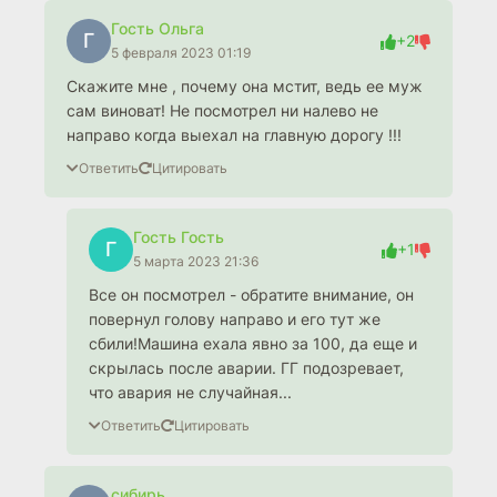
Гость Ольга
Г
+2
5 февраля 2023 01:19
Скажите мне , почему она мстит, ведь ее муж
сам виноват! Не посмотрел ни налево не
направо когда выехал на главную дорогу !!!
Ответить
Цитировать
Гость Гость
Г
+1
5 марта 2023 21:36
Все он посмотрел - обратите внимание, он
повернул голову направо и его тут же
сбили!Машина ехала явно за 100, да еще и
скрылась после аварии. ГГ подозревает,
что авария не случайная...
Ответить
Цитировать
сибирь