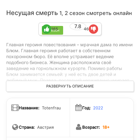
Несущая смерть
1, 2 сезон смотреть онлайн
7.8
165
46
2 сезон
Главная героиня повествования – мрачная дама по имени
Блюм. Главная героиня работает в собственном
похоронном бюро. Её вполне устраивает ведение
подобного бизнеса. Женщина расположила своё
заведение на горнолыжном курорте. Помимо работы
Блюм занимается семьей: у неё есть двое детей и
любимый муж. Правда, последний неожиданно умирает,
что приводит жизнь женщины к какому-то хаотичному
РАЗВЕРНУТЬ ОПИСАНИЕ
кошмару. Привычный устой переворачивает жизнь с ног
на голову. Блюм осознаёт, что смерть близкого человека –
неслучайное событие. Героиня уверена в том, что её
Название:
Totenfrau
Год:
2022
мужа убили. Она даже подозревает нескольких очень
подозрительных типов. Блюм начинает вести своё
расследование и постепенно превращается из хищника в
Страна:
Австрия
Возраст:
18+
жертву. Правда, её дух и атмосфера вокруг помогают
героине продолжать выглядеть угрожающе.