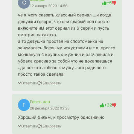
С
+6
12 января 2023 14:58
че я могу сказать классный сериал ...и когда
девушки говорят что они слабый пол просто
включите им этот сериал из 6 серий и пусть
смотрит..хахахаха.
а то девушка простая не спортсменка не
занималась боевыми искуствами и т.д..просто
мочканула 4 крупных мужчин и расчленила и
убрала красиво за собой что не докапаешься
..да вот это любовь к мужу ..что ради него
просто такое сделала.
Ответить
Цитировать
Гость aaa
Г
+32
28 декабря 2022 02:23
Хороший фильм, к просмотру однозначно
Ответить
Цитировать