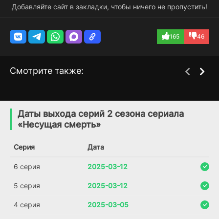
Добавляйте сайт в закладки, чтобы ничего не пропустить!
165
46
Смотрите также:
Неестественная
Доброе утро, Вероника
1 сезон
3 сезон
смерть
(2020)
Даты выхода серий 2 сезона сериала
(2018)
«Несущая смерть»
6.8
7.6
8.3
Серия
Дата
6 серия
2025-03-12
5 серия
2025-03-12
4 серия
2025-03-05