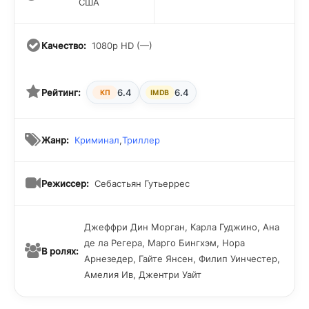
США
Качество:
1080p HD (—)
Рейтинг:
6.4
6.4
КП
IMDB
Жанр:
Криминал
,
Триллер
Режиссер:
Себастьян Гутьеррес
Джеффри Дин Морган, Карла Гуджино, Ана
де ла Регера, Марго Бингхэм, Нора
В ролях:
Арнезедер, Гайте Янсен, Филип Уинчестер,
Амелия Ив, Джентри Уайт