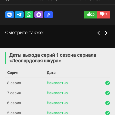
20
17
Смотрите также:
Все совпадения
Глаза цвета Черного
1 сезон
1 сезон
неслучайны
моря
Даты выхода серий 1 сезона сериала
(2024)
(2025)
«Леопардовая шкура»
7.5
Серия
Дата
8 серия
Неизвестно
7 серия
Неизвестно
6 серия
Неизвестно
5 серия
Неизвестно