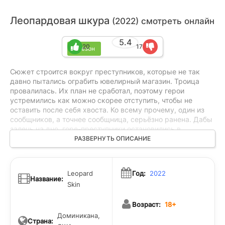
Леопардовая шкура
(2022) смотреть онлайн
5.4
20
17
1 сезон
Сюжет строится вокруг преступников, которые не так
давно пытались ограбить ювелирный магазин. Троица
провалилась. Их план не сработал, поэтому герои
устремились как можно скорее отступить, чтобы не
оставить после себя хвоста. Ко всему прочему, один из
сообщников, а точнее сообщница, серьёзно ранена. Дабы
залечь на дно, горе-преступники остановились в
небольшом поместье, расположенном на берегу моря.
РАЗВЕРНУТЬ ОПИСАНИЕ
Здесь проживают две женщины, где одна представляется
прислугой, а вторая – богатой владелицей жилища.
Вечером к ним в гости должны приехать друзья, чего
Leopard
Год:
2022
очень не хотят нагрянувшие преступники...
Название:
Skin
Возраст:
18+
Доминикана,
Страна: