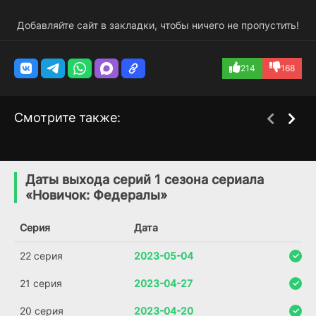
Добавляйте сайт в закладки, чтобы ничего не пропустить!
214
168
Смотрите также:
Гостья
Класс 09
1 сезон
1 сезон
(2021)
(2023)
Даты выхода серий 1 сезона сериала
«Новичок: Федералы»
6.6
6.1
6.5
Серия
Дата
22 серия
2023-05-04
21 серия
2023-04-27
20 серия
2023-04-20