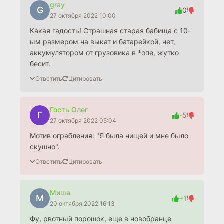
gray
G
0
27 октября 2022 10:00
Какая гадость! Страшная старая бабища с 10-
ым размером на выкат и батарейкой, нет,
аккумулятором от грузовика в *опе, жутко
бесит.
Ответить
Цитировать
Гость Олег
Г
-5
27 октября 2022 05:04
Мотив ограбления: "Я была нищей и мне было
скушно".
Ответить
Цитировать
Миша
М
+1
20 октября 2022 16:13
Фу, рвотный порошок, еще в новобранце