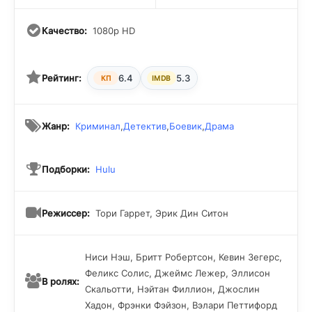
Качество:
1080p HD
Рейтинг:
6.4
5.3
КП
IMDB
Жанр:
Криминал
,
Детектив
,
Боевик
,
Драма
Подборки:
Hulu
Режиссер:
Тори Гаррет, Эрик Дин Ситон
Ниси Нэш, Бритт Робертсон, Кевин Зегерс,
Феликс Солис, Джеймс Лежер, Эллисон
В ролях:
Скальотти, Нэйтан Филлион, Джослин
Хадон, Фрэнки Фэйзон, Вэлари Петтифорд