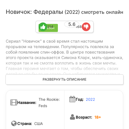
Новичок: Федералы
(2022) смотреть онлайн
5.6
214
168
1 сезон
Сериал "Новичок" в своё время стал настоящим
прорывом на телевидении. Популярность повлекла за
собой появление спин-оффов. В центре повествования
этого проекта оказывается Симона Кларк, мать-одиночка,
которая так и не смогла воплотить в жизнь свои мечты.
Главная героиня мечтает о том, чтобы обеспечить своих
детей во что бы то ни стало. Она набирается мужества и
силы воли и поступает в академию Федерального Бюро
РАЗВЕРНУТЬ ОПИСАНИЕ
Расследований. Здесь ей предстоит столкнуться с не
менее мотивированными, целеустремленными и
самодостаточными конкурентками, которые не упустят
The Rookie:
Год:
2022
своей возможности...
Название:
Feds
Возраст:
18+
Страна:
США