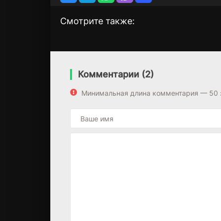
Смотрите также:
Собаки
Операция Тихи
1 сезон
1 сезон
Океан
(2018)
(2020)
Комментарии (2)
8.1
8.1
Минимальная длина комментария — 50 