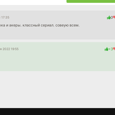
0
 17:35
ка и акеры. классный сериал. совеую всем.
+3
я 2022 19:55