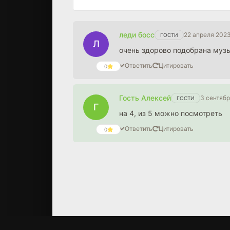
леди босс
22 апреля 2023
ГОСТИ
Л
очень здорово подобрана музы
Ответить
Цитировать
0
Гость Алексей
3 сентябр
ГОСТИ
Г
на 4, из 5 можно посмотреть
Ответить
Цитировать
0