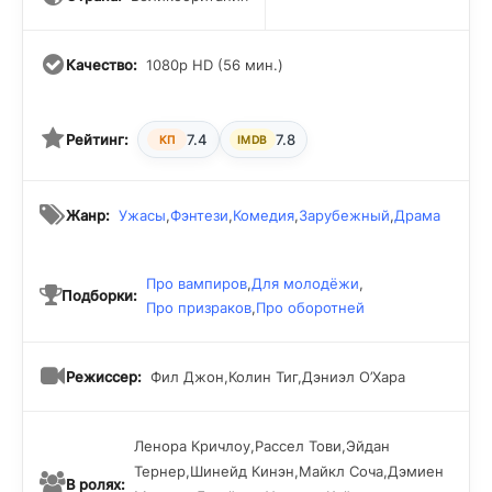
Качество:
1080p HD (56 мин.)
Рейтинг:
7.4
7.8
КП
IMDB
Жанр:
Ужасы
,
Фэнтези
,
Комедия
,
Зарубежный
,
Драма
Про вампиров
,
Для молодёжи
,
Подборки:
Про призраков
,
Про оборотней
Режиссер:
Фил Джон,Колин Тиг,Дэниэл О’Хара
Ленора Кричлоу,Рассел Тови,Эйдан
Тернер,Шинейд Кинэн,Майкл Соча,Дэмиен
В ролях: