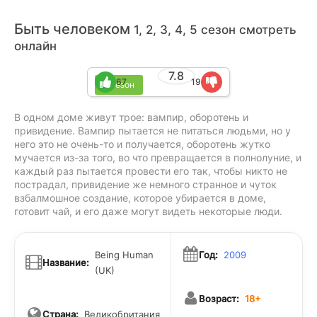
Быть человеком
1, 2, 3, 4, 5 сезон смотреть
онлайн
7.8
67
19
5 сезон
В одном доме живут трое: вампир, оборотень и
привидение. Вампир пытается не питаться людьми, но у
него это не очень-то и получается, оборотень жутко
мучается из-за того, во что превращается в полнолуние, и
каждый раз пытается провести его так, чтобы никто не
пострадал, привидение же немного странное и чуток
взбалмошное создание, которое убирается в доме,
готовит чай, и его даже могут видеть некоторые люди.
Being Human
Год:
2009
Название:
(UK)
Возраст:
18+
Страна:
Великобритания