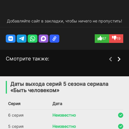
Добавляйте сайт в закладки, чтобы ничего не пропустить!
67
19
Смотрите также:
Быть человеком (США)
Невинные
4 сезон
1 сезон
(2011)
(2018)
Даты выхода серий 5 сезона сериала
«Быть человеком»
7.5
7.5
5.6
6.3
Серия
Дата
6 серия
Неизвестно
5 серия
Неизвестно