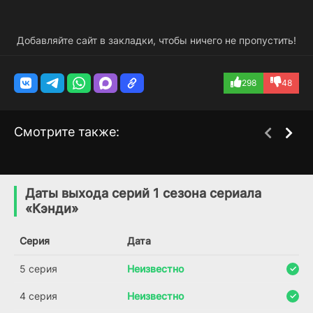
Добавляйте сайт в закладки, чтобы ничего не пропустить!
298
48
Смотрите также:
В ритме жизни
Рейка
3 сезон
2 сезон
(2021)
(2021)
Даты выхода серий 1 сезона сериала
«Кэнди»
7.0
7.3
6.6
Серия
Дата
5 серия
Неизвестно
4 серия
Неизвестно