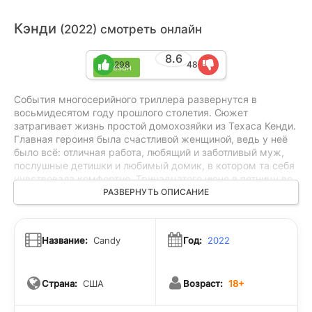
Кэнди
(2022) смотреть онлайн
8.6
298
48
1 сезон
События многосерийного триллера развернутся в
восьмидесятом году прошлого столетия. Сюжет
затрагивает жизнь простой домохозяйки из Техаса Кенди.
Главная героиня была счастливой женщиной, ведь у неё
было всё: отличная работа, любящий и заботливый муж,
послушные детишки и любимый домик, в котором та себя
чувствовала комфортно. Тринадцатого июня в пятницу во
время пребывания в церкви главная героиня совершила
РАЗВЕРНУТЬ ОПИСАНИЕ
безумный поступок: она нанесла сорок один удар
топором по Бетти Гор, своей подруге. Природу этого
явления многие исследователи не могут до сих пор
Название:
Candy
Год:
2022
объяснить. Что же произошло на самом деле?
Страна:
США
Возраст:
18+