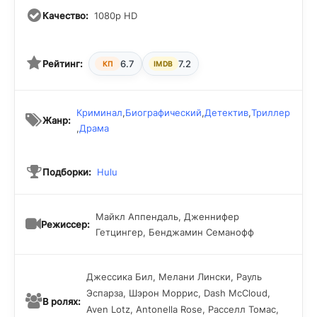
Качество:
1080p HD
Рейтинг:
6.7
7.2
КП
IMDB
Криминал
,
Биографический
,
Детектив
,
Триллер
Жанр:
,
Драма
Подборки:
Hulu
Майкл Аппендаль, Дженнифер
Режиссер:
Гетцингер, Бенджамин Семанофф
Джессика Бил, Мелани Лински, Рауль
Эспарза, Шэрон Моррис, Dash McCloud,
В ролях:
Aven Lotz, Antonella Rose, Расселл Томас,