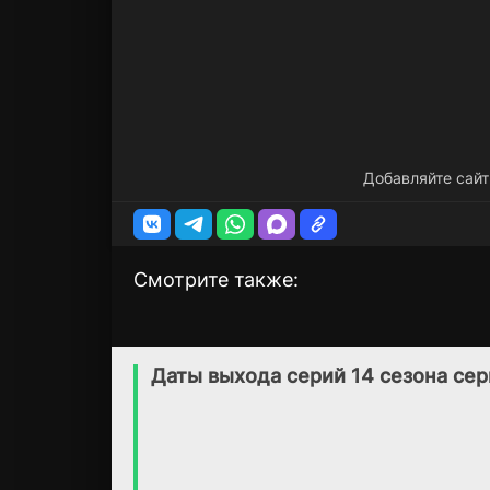
Добавляйте сайт
Смотрите также:
Морская полиция:
Морская полици
7 сезон
23 сезон
Начало
Спецотдел
Даты выхода серий 14 сезона се
(2024)
(2003)
7.8
8.0