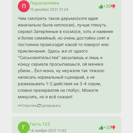
Подзалупники
П
+35
10 декабря 2021 21:24
Чем смотреть такое дерьмо(хотя идея
изначально была неплохая), лучше глянуть
сериал Затерянные в космосе, хоть и наивнее
и более семейный, но очень достойно снят и
постоянно происходит какой то поворот или
приключения. Здесь же от одного
"Сиськомятельства" засыпаешь и лишь к
концу сериала просыпаешься, ой мачика
убили... Ёкл-мэнэ, ну неужели так тяжело
написать нормальный сценарий, а не
размазывать 1-2 действия на 3-4 серии,
словно презерватив на глобус. Можете
минусить, но я всё сказал!
Ответить
Цитировать
Гость 123
Г
+32
14 ноября 2021 11:42