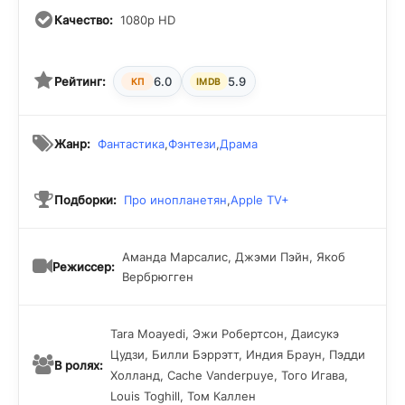
Качество:
1080p HD
Рейтинг:
6.0
5.9
КП
IMDB
Жанр:
Фантастика
,
Фэнтези
,
Драма
Подборки:
Про инопланетян
,
Apple TV+
Аманда Марсалис, Джэми Пэйн, Якоб
Режиссер:
Вербрюгген
Tara Moayedi, Эжи Робертсон, Даисукэ
Цудзи, Билли Бэррэтт, Индия Браун, Пэдди
В ролях:
Холланд, Cache Vanderpuye, Того Игава,
Louis Toghill, Том Каллен