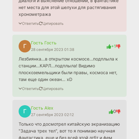
диалоги и выяснение отношений, в фантастике
нет места для этой шелухи для растягивания
хронометража
Ответить
Цитировать
Гость Гость
Г
+1
28 сентября 2023 01:38
Лезбиянка...в открытом космосе...подплыла к
станции...КАРЛ...подплыла! Видимо
плоскоземельщики были правы, космоса нет,
там еще один океан... xD
Ответить
Цитировать
Гость Alex
Г
0
27 сентября 2023 02:12
Только что досмотрел китайскую экранизацию
"Задача трех тел", вот то я понимаю научная
фантастика, еще и без всей этой лгбт и фем