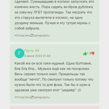
сделают. Сумашедшию в космос запускать это
конечно жесть. Пора садить актёров дубляжа
за озвучку ЛГБТ пропаганды. Так насрать что
это старуха вылетела в космос, на одну
уродину меньше. Лучше и эту тупую мразь с
собой забрала.
Ответить
Цитировать
Гость Vit
Г
+3
6 июня 2022 21:49
Какой же он всё таки нудный. Одна болтовня,
бла бла бла... Музыка ещё как на похоронах.
Весь сериал только ноют. Пришельцы так
вообще "нечто". По смотрел только потому что
нужно было что то для фона. Так бы я хрен в
здравом уме смотрел этот "шедевр" :))
Ответить
Цитировать