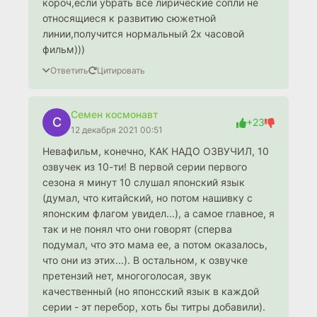
короч,если убрать все лирические сопли не
относящиеся к развитию сюжетной
линии,получится нормальный 2х часовой
фильм)))
Ответить
Цитировать
Семен космонавт
С
+23
12 декабря 2021 00:51
Невафильм, конечно, КАК НАДО ОЗВУЧИЛ, 10
озвучек из 10-ти! В первой серии первого
сезона я минут 10 слушал японский язык
(думал, что китайский, но потом нашивку с
японским флагом увидел...), а самое главное, я
так и не понял что они говорят (сперва
подумал, что это мама ее, а потом оказалось,
что они из этих...). В остальном, к озвучке
претензий нет, многоголосая, звук
качественный (но японсский язык в каждой
серии - эт перебор, хоть бы титры добавили).