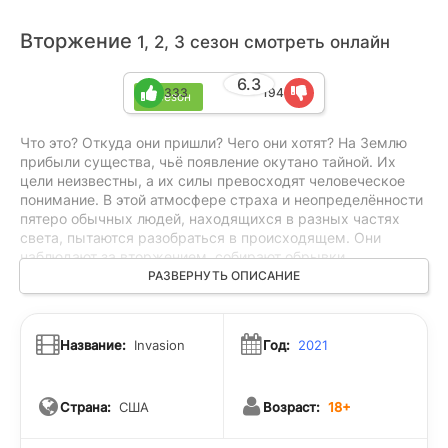
Вторжение
1, 2, 3 сезон смотреть онлайн
6.3
333
194
3 сезон
Что это? Откуда они пришли? Чего они хотят? На Землю
прибыли существа, чьё появление окутано тайной. Их
цели неизвестны, а их силы превосходят человеческое
понимание. В этой атмосфере страха и неопределённости
пятеро обычных людей, находящихся в разных частях
света, пытаются разобраться в происходящем. Они
наблюдают за вторжением, собирают обрывки
информации и пытаются сложить пазл. Каждый из них
РАЗВЕРНУТЬ ОПИСАНИЕ
обладает своими знаниями и навыками, и вместе они
могут стать ключом к спасению человечества. Но смогут
ли они доверять друг другу в мире, где всё кажется
Название:
Invasion
Год:
2021
ложью? А что, если правда окажется ещё страшнее, чем
они могли себе представить?
Страна:
США
Возраст:
18+