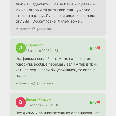
Люди вы адекватны. Из за бабы 2-х детей и
мужа который ей рога навинтил - умерло
столько народу. Лучше они сдохли в начале
фильма . Сюжет говно. Фильм тоже .
Ответить
Цитировать
Директор
Д
+5
18 апреля 2022 14:24
Полфильма соплей, а там где на японском
говорили, вообще перематывал!) А так в три-
четыре серии если бы уложились, то вполне
годно!
Ответить
Цитировать
ВысшийРазум
В
+3
16 апреля 2022 01:20
Все фильмы об иноплатенянах сравнивают нас