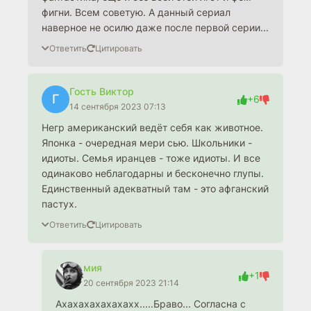
фигни. Всем советую. А данный сериал
наверное не осилю даже после первой серии...
Ответить
Цитировать
Гость Виктор
Г
+6
14 сентября 2023 07:13
Негр американский ведёт себя как животное.
Японка - очередная мери сью. Школьники -
идиоты. Семья иранцев - тоже идиоты. И все
одинаково неблагодарны и бесконечно глупы.
Единственный адекватный там - это афганский
пастух.
Ответить
Цитировать
мия
+1
20 сентября 2023 21:14
Ахахахахахахахх.....Браво... Согласна с