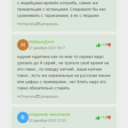
с индейцами времён колумба, самих же
пришельцев с испанцами. Следовало бы нас
сравнивать с тараканами, а их с людьми.
Ответить
Цитировать
НеВашеДело
Н
+11
27 декабря 2021 16:17
нудная нудятина как по мне то сериал надо
урезать до 4 серий , не тратьте своё время на
это говно , по поводу капчий , ваши капчии
говно , есть же нормальные на русском языки
или цифры с примерами , нет блять надо это
говно обязательно ставить
Ответить
Цитировать
владимир никоноров
В
+13
20 декабря 2021 21:53