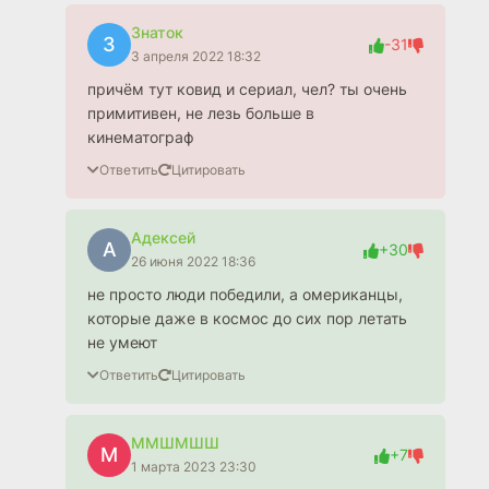
Знаток
З
-31
3 апреля 2022 18:32
причём тут ковид и сериал, чел? ты очень
примитивен, не лезь больше в
кинематограф
Ответить
Цитировать
Адексей
А
+30
26 июня 2022 18:36
не просто люди победили, а омериканцы,
которые даже в космос до сих пор летать
не умеют
Ответить
Цитировать
ММШМШШ
М
+7
1 марта 2023 23:30