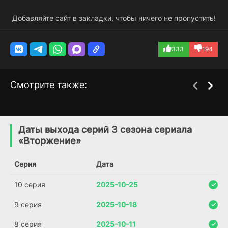
Добавляйте сайт в закладки, чтобы ничего не пропустить!
333
194
Смотрите также:
Красота в тёмных
Док
2 сезон
2 сезон
тонах
(2025)
Даты выхода серий 3 сезона сериала
(2025)
«Вторжение»
6.343
5.8
Серия
Дата
10 серия
2025-10-25
9 серия
2025-10-18
8 серия
2025-10-11