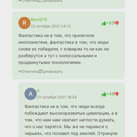
Ответить
Цитировать
Rem975
R
+85
23 октября 2021 04:12
Фантастика не в том, что прилетели
инопланетяне, фантастика в том, что люди
снова их победили, с ковидом то ни как не
разберутся а тут с колоссальными и
продвинутыми технологиями
Ответить
Цитировать
A
A
+48
23 октября 2021 18:34
Фантастика не в том, что люди всегда
побеждают высокоразвитые цивилации, а в
том, что нам нам хватает наглости думать,
что о нас парятся. Мы же не паримся о
черьвях, что ползают под землей. Отринули