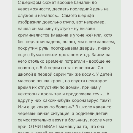
С шерифом сюжет вообще банален до
невозможности, дескать последний день на
службе и началось... Самого шерифа
изобразили довольно глупо, вот например,
нашел он машину пустую - ну вызови
криминалистов (машина в угоне же) или, хотя
бы, перчатки надень, но нет, мы в нее залезем,
покрутим руль, пооткрываем дверцы, пивко
еще с бумажником достанем и т.д. Зачем на
него столько времени потратили - вообще не
понятно, в 5-й серии он так и не ожил. Со
школой в первой серии так же косяк. У детей
массово пошла кровь, но спустя некоторое
время их отпустили по домам, причем у
некоторых кровь так и продолжала течь... А
вдруг у них какой-нибудь коронавирус там?!
Или еще какая-то болезнь? В школе какая-то
черезвычайная ситуация, а родители детей
самостоятельно везут в больницу, после чего
врач ОТЧИТЫВАЕТ мамашу за то, что она
помощь своей дочери оказала (вот не знаю,