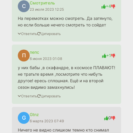
Смотритель
С
+4
23 июля 2023 12:25
На перемотках можно смотреть. Да затянуто,
но если больше нечего смотреть то сойдет
Ответить
Цитировать
пепс
П
+1
6 июня 2023 01:08
у них бабы ,в скафандре, в космосе ПЛАВАЮТ!
не тратьте время ,посмотрите что нибуть
другое! ересь сплошная. Ещё и на второй
сезон видимо замахнулись!
Ответить
Цитировать
Gtnz
G
0
6 марта 2023 07:49
Ничего не видно слишком темно кто снимал