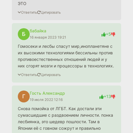
ЭТО
Ответить
Цитировать
бабайка
Б
+5
16 января 2023 19:21
Гомосеки и лесбы спасут мир,инопланетяне с
их высокими технологиями бессильны против
противоестественных отношений людей и у
них сгорят мозги и процессоры в технологиях.
Ответить
Цитировать
Гость Александр
Г
+13
19 июля 2022 12:16
Снова помойка от ЛГБТ. Как достали эти
сумасшедшие с раздвоением личности. понка
лесбиянка, это шедевр пошлости. Там в
Японии её с говном сожрут и правильно