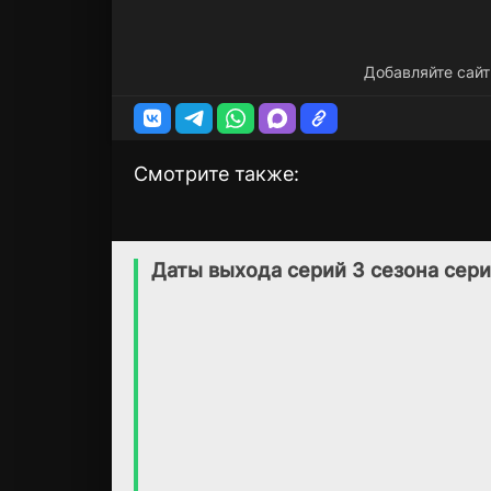
Добавляйте сайт
Смотрите также:
Морская полиция:
Йеллоустоун: 18
3 сезон
1 сезон
Гавайи
(2021)
Даты выхода серий 3 сезона сери
(2021)
7.8
8
6.1