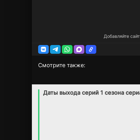
Добавляйте сайт
Смотрите также:
Дело об убийстве в
Амстердам
1 сезон
1 сезон
башне Горизонт
(2022)
Даты выхода серий 1 сезона сер
(2020)
7.2
7.5