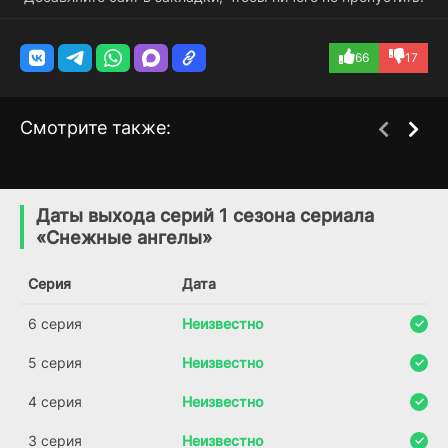
66
17
Смотрите также:
Возрождение
Не приходи домой
1 сезон
1 сезон
(2020)
(2024)
Даты выхода серий 1 сезона сериала
«Снежные ангелы»
Серия
Дата
6 серия
Неизвестно
5 серия
Неизвестно
4 серия
Неизвестно
3 серия
Неизвестно