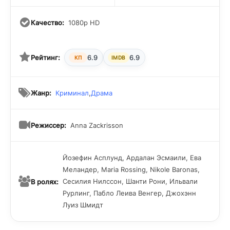
Качество:
1080p HD
Рейтинг:
6.9
6.9
КП
IMDB
Жанр:
Криминал
,
Драма
Режиссер:
Anna Zackrisson
Йозефин Асплунд, Ардалан Эсмаили, Ева
Меландер, Maria Rossing, Nikole Baronas,
Сесилия Нилссон, Шанти Рони, Ильвали
В ролях:
Рурлинг, Пабло Леива Венгер, Джохэнн
Луиз Шмидт