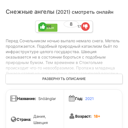
Снежные ангелы
(2021) смотреть онлайн
8
66
17
1 сезон
Перед Сочельником ночью выпало немало снега. Метель
продолжается. Подобный природный катаклизм бьёт по
инфраструктуре целого государства. Швеция
оказывается не в состоянии бороться с подобным
природным бумом. Тем временем в Стокгольме
происходит что-то невообразимое. Пропажа младенца
Лукаса ставит на уши местных представителей власти и
полицейских. Молодые родители не представляют, что
РАЗВЕРНУТЬ ОПИСАНИЕ
делать дальше. За дело берется опытная
представительница полиции Алиса. Главная героиня
пытается выяснить, что случилось с ребёнком и
Название:
Snöänglar
Год:
2021
сталкивается со странными показателями родителей.
Каждый из них говорит что-то свое.
Дания,
Возраст:
18+
Страна:
Швеция