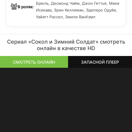
Брюль, Десмонд Чайм, Джон Геттье, Мики
В ролях:
Исикава, Эрин Келлиман, Эдеперо Одуйе,
Уайатт Рассел, Эмили ВанКэмп
Сериал «Сокол и Зимний Солдат» смотреть
онлайн в качестве HD
СМОТРЕТЬ ОНЛАЙН
ЗАПАСНОЙ ПЛЕЕР