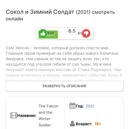
Сокол и Зимний Солдат
(2021) смотреть
онлайн
8.5
354
61
1 сезон
Сэм Уилсон - человек, который должен спасти мир.
Главный герой примерит на себя образ нового Капитана
Америка, тем самым встав на защиту всех тех, кто
находится под угрозой гибели от сил тьмы. Мужчина
получает ответственную миссию от Стива Роджерса, тем
самым вплетаясь в череду невероятных событий. Баки, в
свою очередь, стремится к тому, чтобы поближе
познакомиться с другими людьми, познать этот мир более
РАЗВЕРНУТЬ ОПИСАНИЕ
подробно и наладить связи с теми, кто ему дорог.
События сериала разворачиваются после титров одного
из самых громких фильмов вселенной Марвел "Мстители:
The Falcon
Год:
2021
Финал". Помимо этого ответвления зрителей ожидают у
and the
другие картины от Дисней, связанные с
Название:
вышеобозначенной вселенной.
Winter
Возраст:
18+
Soldier