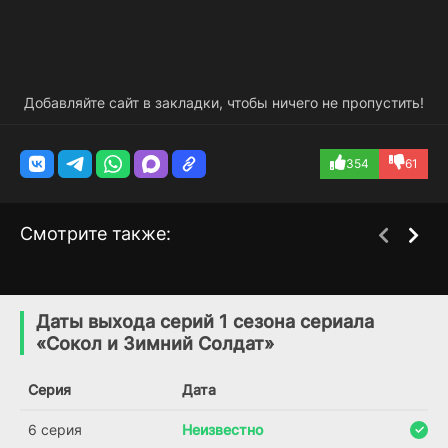
Добавляйте сайт в закладки, чтобы ничего не пропустить!
354
61
Смотрите также:
Зомби Marvel
Драгон Квест:
1 сезон
2 сезон
Приключения Дая
(2025)
Даты выхода серий 1 сезона сериала
(2020)
«Сокол и Зимний Солдат»
6.323
7
8.2
Серия
Дата
6 серия
Неизвестно