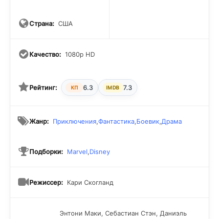
Страна:
США
Качество:
1080p HD
Рейтинг:
6.3
7.3
КП
IMDB
Жанр:
Приключения
,
Фантастика
,
Боевик
,
Драма
Подборки:
Marvel
,
Disney
Режиссер:
Кари Скогланд
Энтони Маки, Себастиан Стэн, Даниэль