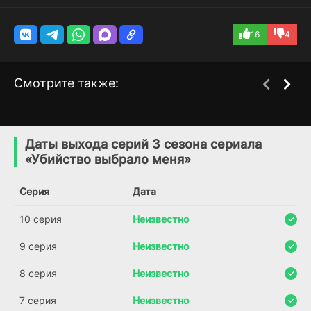
16
4
Смотрите также:
Помнить всё /
Маленькая невеста
4 сезон
2 сезон
Незабываемое
(2013)
Даты выхода серий 3 сезона сериала
(2011)
«Убийство выбрало меня»
5.4
7.1
6.7
Серия
Дата
10 серия
Неизвестно
9 серия
Неизвестно
8 серия
Неизвестно
7 серия
Неизвестно