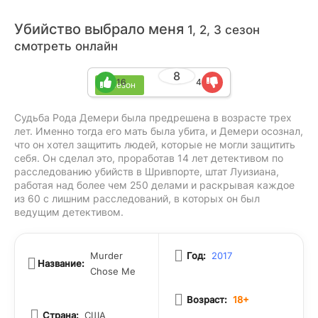
Убийство выбрало меня
1, 2, 3 сезон
смотреть онлайн
8
16
4
3 сезон
Судьба Рода Демери была предрешена в возрасте трех
лет. Именно тогда его мать была убита, и Демери осознал,
что он хотел защитить людей, которые не могли защитить
себя. Он сделал это, проработав 14 лет детективом по
расследованию убийств в Шривпорте, штат Луизиана,
работая над более чем 250 делами и раскрывая каждое
из 60 с лишним расследований, в которых он был
ведущим детективом.
Murder
Год:
2017
Название:
Chose Me
Возраст:
18+
Страна:
США