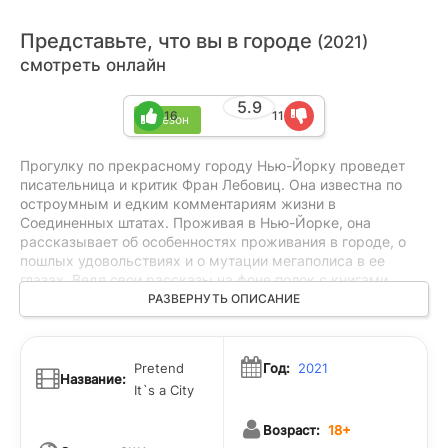
Представьте, что вы в городе
(2021)
смотреть онлайн
5.9
16
11
1 сезон
Прогулку по прекрасному городу Нью-Йорку проведет
писательница и критик Фран Лебовиц. Она известна по
остроумным и едким комментариям жизни в
Соединенных штатах. Проживая в Нью-Йорке, она
рассказывает об особенностях проживания в городе, о
пошлых удовольствиях и о мутации мегаполиса в ее
глазах. Ведя свои рассказы на фоне полок с книгами,
Лебовиц строит свой монолог о феминизме, любви,
РАЗВЕРНУТЬ ОПИСАНИЕ
перенаселении Земли и о многих других вещах. Свои
взгляды на жизнь героиня подтверждает аргументами, в
ее арсенале только бумага и ручка. Современные
Pretend
Год:
2021
устройства она не берет в пользование.
Название:
It`s a City
Возраст:
18+