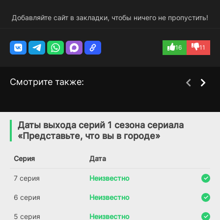
Добавляйте сайт в закладки, чтобы ничего не пропустить!
16
11
Смотрите также:
Норскоу
Город страха: Нью-
2 сезон
1 сезон
Йорк против мафии
(2015)
Даты выхода серий 1 сезона сериала
(2020)
«Представьте, что вы в городе»
7.1
7.3
7.1
Серия
Дата
7 серия
Неизвестно
6 серия
Неизвестно
5 серия
Неизвестно