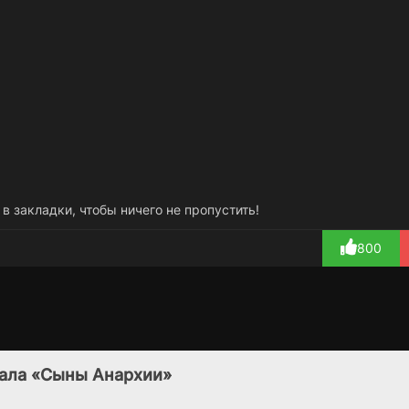
 в закладки, чтобы ничего не пропустить!
800
Быть человеком
Девочки Гилмор
По
4 сезон
7 сезон
(США)
(2000)
иала «Сыны Анархии»
(2011)
8.0
8.1