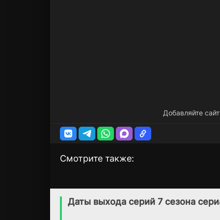
Добавляйте сайт
Смотрите также:
Сыны свободы
Свежие яйца
1 сезон
1 сезон
(2015)
(2019)
Даты выхода серий 7 сезона сер
7.2
7.5
6.5
7.2