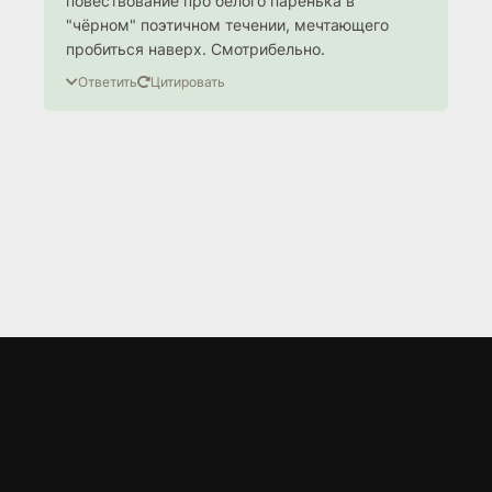
повествование про белого паренька в
"чёрном" поэтичном течении, мечтающего
пробиться наверх. Смотрибельно.
Ответить
Цитировать
LORD
.BZ