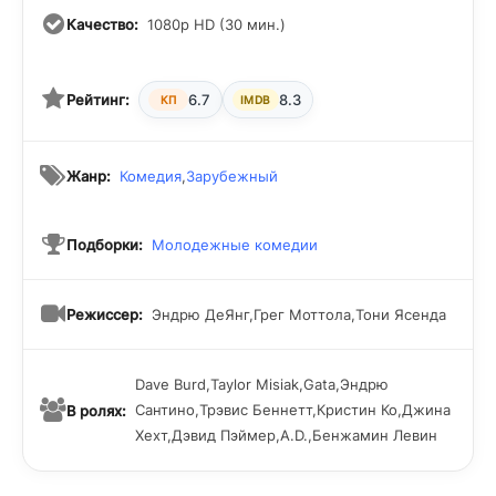
Качество:
1080p HD (30 мин.)
Рейтинг:
6.7
8.3
КП
IMDB
Жанр:
Комедия
,
Зарубежный
Подборки:
Молодежные комедии
Режиссер:
Эндрю ДеЯнг,Грег Моттола,Тони Ясенда
Dave Burd,Taylor Misiak,Gata,Эндрю
Сантино,Трэвис Беннетт,Кристин Ко,Джина
В ролях:
Хехт,Дэвид Пэймер,A.D.,Бенжамин Левин