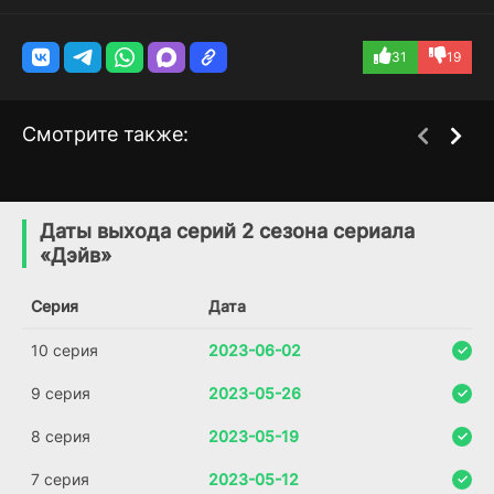
31
19
Смотрите также:
Лучшая курочка
Звездные войны:
1 сезон
4 сезон
Повстанцы
(2019)
Даты выхода серий 2 сезона сериала
(2014)
«Дэйв»
6.4
6.9
8.0
Серия
Дата
10 серия
2023-06-02
9 серия
2023-05-26
8 серия
2023-05-19
7 серия
2023-05-12