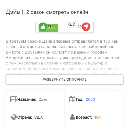
Дэйв
1, 2 сезон смотреть онлайн
6.2
31
19
2 сезон
В третьем сезоне Дэйв впервые отправляется в тур как
главный артист и параллельно пытается найти любовь.
Вместе с друзьями он колесит по разным городам
Америки, и на каждом шагу им приходится сталкиваться
с тем, насколько в стране много разных культур и
традиций. Дэйв и его команда узнают, как слава влияет
на отношения между людьми: она может сближать, но
часто становится настоящим испытанием для дружбы и
РАЗВЕРНУТЬ ОПИСАНИЕ
чувств. На гастролях им приходится разбираться не
только с концертами, но и с тем, что происходит между
ними самими.
Название:
Dave
Год:
2020
Страна:
США
Возраст:
18+