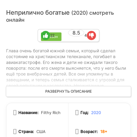
Неприлично богатые
(2020) смотреть
онлайн
8.5
22
4
1 сезон
Глава очень богатой южной семьи, который сделал
состояние на христианском телеканале, погибает в
авиакатастрофе. Его жена и дети не ожидали такого
поворота: после его смерти выясняется, что у него были
ещё трое внебрачных детей. Все они упомянуты в
завещании, и теперь семья сталкивается с угрозой для
своей репутации и наследства. Неожиданные
родственники могут изменить привычную жизнь, а между
РАЗВЕРНУТЬ ОПИСАНИЕ
членами семьи начинается напряжённая борьба за
деньги и фамилию. Каждый пытается понять, что делать
дальше и как сохранить то, что у них было раньше.
Название:
Filthy Rich
Год:
2020
Страна:
США
Возраст:
18+