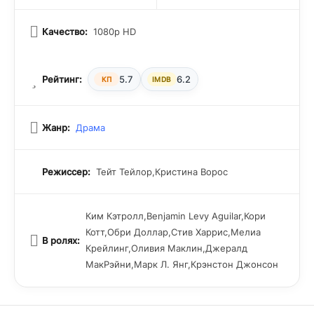
Качество:
1080p HD
Рейтинг:
5.7
6.2
КП
IMDB
Жанр:
Драма
Режиссер:
Тейт Тейлор,Кристина Ворос
Ким Кэтролл,Benjamin Levy Aguilar,Кори
Котт,Обри Доллар,Стив Харрис,Мелиа
В ролях:
Крейлинг,Оливия Маклин,Джералд
МакРэйни,Марк Л. Янг,Крэнстон Джонсон