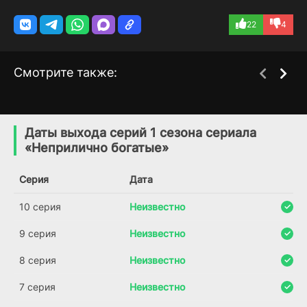
22
4
Смотрите также:
Дело об убийстве в
Любовь и Продюсер
1 сезон
1 сезон
башне Горизонт
(2020)
Даты выхода серий 1 сезона сериала
(2020)
«Неприлично богатые»
7.1
7.5
Серия
Дата
10 серия
Неизвестно
9 серия
Неизвестно
8 серия
Неизвестно
7 серия
Неизвестно