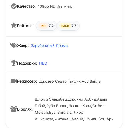
Качество:
1080p HD (58 мин.)
Рейтинг:
7.2
7.7
КП
IMDB
Жанр:
Зарубежный
,
Драма
Подборки:
HBO
Режиссер:
Джозеф Седар,Тауфик Абу Вайль
Шломи Элькабец,Джонни Арбид,Адам
Габэй,Руба Блаль,Йааков Коэн,Or Ben-
В ролях:
Melech,Eyal Shikratzi,Лиор
Ашкенази,Михаэль Алони,Шмиль Бен Ари