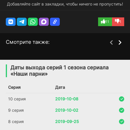
Добавляйте сайт в закладки, чтобы ничего не пропустить!
11
1
Смотрите также:
Пропавший без вести
Туман
2 сезон
1 сезон
(2014)
(2020)
Даты выхода серий 1 сезона сериала
«Наши парни»
7.3
8.2
6.3
6.8
Серия
Дата
10 серия
2019-10-08
9 серия
2019-10-02
8 серия
2019-09-25