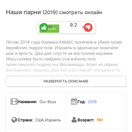
Наши парни
(2019) смотреть онлайн
9.2
11
1
1 сезон
Летом 2014 года боевики ХАМАС похитили и убили троих
еврейских подростков. Израиль в одночасье охватили
шок и ярость. Два дня спустя на восточной окраине
Иерусалима было найдено сожжённое тело
палестинского подростка Мохаммада. Агент из отдела
внутреннего террора Шин Бет расследует эти дела в то
время как безутешный отец Мохаммада готов на все —
лишь бы добиться справедливости и наказать виновных в
РАЗВЕРНУТЬ ОПИСАНИЕ
смерти сына.
Название:
Our Boys
Год:
2019
Страна:
США,Израиль
Возраст:
18+