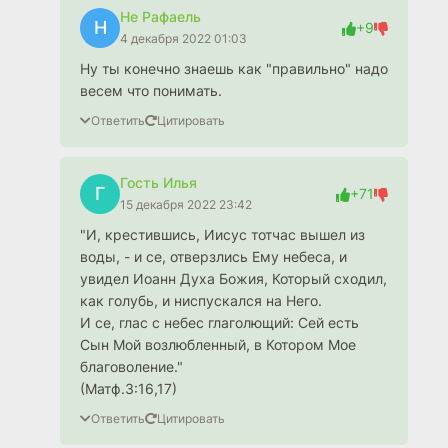
Не Рафаель
Н
+9
4 декабря 2022 01:03
Ну ты конечно знаешь как "правильно" надо
весем что понимать.
Ответить
Цитировать
Гость Илья
Г
+71
15 декабря 2022 23:42
"И, крестившись, Иисус тотчас вышел из
воды, - и се, отверзлись Ему небеса, и
увидел Иоанн Духа Божия, Который сходил,
как голубь, и ниспускался на Него.
И се, глас с небес глаголющий: Сей есть
Сын Мой возлюбленный, в Котором Мое
благоволение."
(Матф.3:16,17)
Ответить
Цитировать