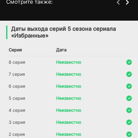
Смотрите также:
Викинги: Вальхалла
Пчелка Майя
3 сезон
1 сезон
(2022)
(1975)
Даты выхода серий 5 сезона сериала
«Избранные»
6.9
7.3
7.1
6.7
Серия
Дата
8 серия
Неизвестно
7 серия
Неизвестно
6 серия
Неизвестно
5 серия
Неизвестно
4 серия
Неизвестно
3 серия
Неизвестно
2 серия
Неизвестно