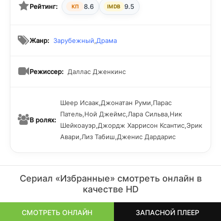
Рейтинг:
8.6
9.5
КП
IMDB
Жанр:
Зарубежный
,
Драма
Режиссер:
Даллас Дженкинс
Шеер Исаак,Джонатан Руми,Парас
Патель,Ной Джеймс,Лара Сильва,Ник
В ролях:
Шейкоауэр,Джордж Харрисон Ксантис,Эрик
Авари,Лиз Табиш,Дженис Дардарис
Сериал «Избранные» смотреть онлайн в
качестве HD
СМОТРЕТЬ ОНЛАЙН
ЗАПАСНОЙ ПЛЕЕР