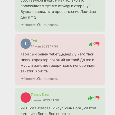
собственной души. и как только это
произойдет я тут же отойду в сторону"
Будда называл это просветление Лао-Цзы
дао и т.д
Ответить
Цитировать
Ted
T
-2
17 мая 2023 17:54
Твой сын равен тебе?Да,ведь у него твои
глаза, характер похожий на твой.Да же в
мусульманстве говориться о непорочном
зачатии Христа.
Ответить
Цитировать
Гость Dina
Г
+1
4 июля 2023 21:39
имя Бога-Иегова, Иисус-сын Бога , святой
дух-сила Бога . Все просто)