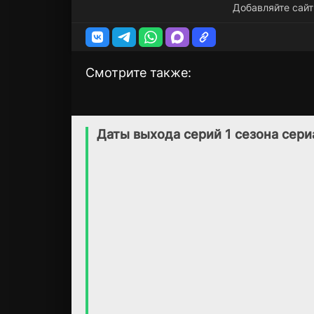
Добавляйте сайт
Смотрите также:
С любовью
Красная комната
2 сезон
2 сезон
(2021)
(2020)
Даты выхода серий 1 сезона сери
7.2
7.5