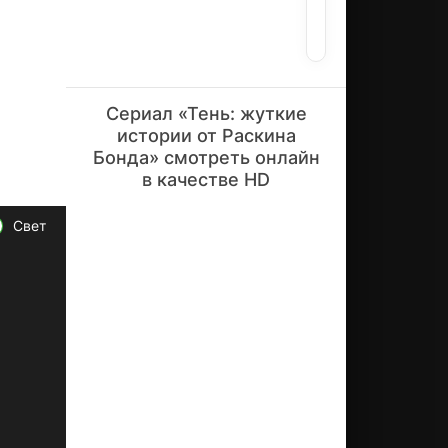
Говитрик
жу
Иссар
тк
ие
ис
то
ри
Сериал «Тень: жуткие
и
истории от Раскина
зн
Бонда» смотреть онлайн
ам
в качестве HD
ен
ит
ог
Свет
о
пи
са
те
ля
Ра
ск
ин
а
Бо
нд