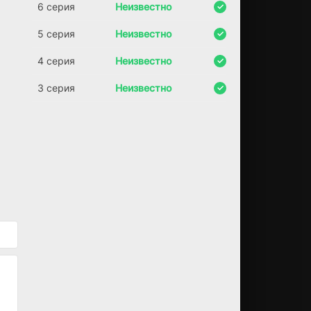
6 серия
Неизвестно
к
чт
5 серия
Неизвестно
о
со
4 серия
Неизвестно
вс
ем
3 серия
Неизвестно
ск
ор
о
мо
жн
о
бу
де
т
ув
ид
ет
ь,
ка
к
мр
ач