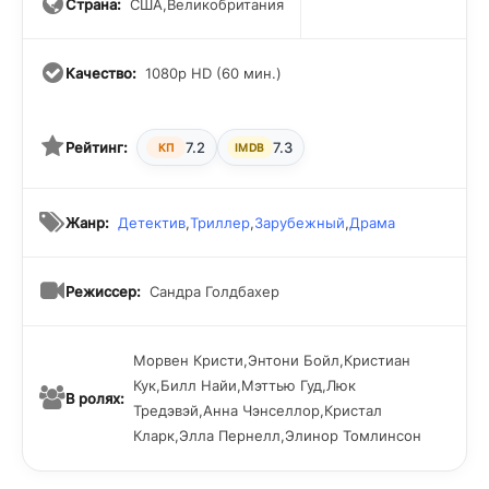
Страна:
США,Великобритания
Качество:
1080p HD (60 мин.)
Рейтинг:
7.2
7.3
КП
IMDB
Жанр:
Детектив
,
Триллер
,
Зарубежный
,
Драма
Режиссер:
Сандра Голдбахер
Морвен Кристи,Энтони Бойл,Кристиан
Кук,Билл Найи,Мэттью Гуд,Люк
В ролях:
Тредэвэй,Анна Чэнселлор,Кристал
Кларк,Элла Пернелл,Элинор Томлинсон