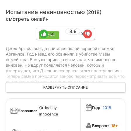
Испытание невиновностью
(2018)
смотреть онлайн
8.9
160
19
1 сезон
Джек Аргайл всегда считался белой вороной в семье
Аргайлов. Год назад его обвинили в убийстве главы
семейства. Все уже привыкли к мысли, что именно он
виновен. Но вдруг появляется человек, который
утверждает, что Джек не совершал этого преступления.
Теперь семье приходится заново пересматривать всё, что
они знали о той ночи, и мириться с мыслью, что
настоящий убийца, возможно, до сих пор рядом с ними.
РАЗВЕРНУТЬ ОПИСАНИЕ
Каждый начинает подозревать других и боится, что
правда может оказаться совсем не такой, какой они её
себе представляли.
Ordeal by
Год:
2018
Название:
Innocence
Возраст:
18+