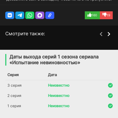
160
19
Смотрите также:
Грех одной матери
Фостеры
1 сезон
1 сезон
(2020)
(2013)
Даты выхода серий 1 сезона сериала
«Испытание невиновностью»
6.2
7.8
7.9
Серия
Дата
3 серия
Неизвестно
2 серия
Неизвестно
1 серия
Неизвестно