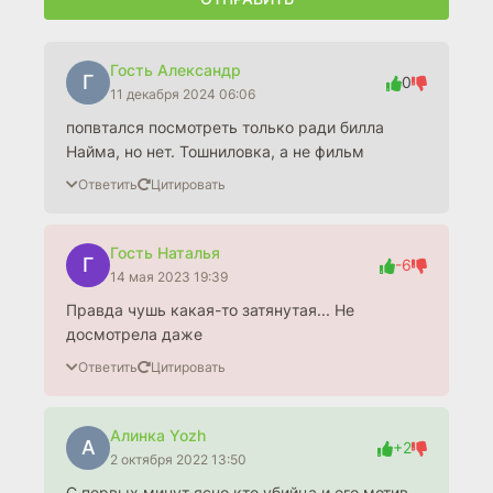
Гость Александр
Г
0
11 декабря 2024 06:06
попвтался посмотреть только ради билла
Найма, но нет. Тошниловка, а не фильм
Ответить
Цитировать
Гость Наталья
Г
-6
14 мая 2023 19:39
Правда чушь какая-то затянутая... Не
досмотрела даже
Ответить
Цитировать
Алинка Yozh
А
+2
2 октября 2022 13:50
С первых минут ясно кто убийца и его мотив.