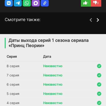
1
0
Смотрите также:
Принц с чердака
Гарри и Меган
1 сезон
1 сезон
(2012)
(2022)
Даты выхода серий 1 сезона сериала
«Принц Пеории»
8.1
7.8
1.9
Серия
Дата
8 серия
Неизвестно
7 серия
Неизвестно
6 серия
Неизвестно
5 серия
Неизвестно
4 серия
Неизвестно