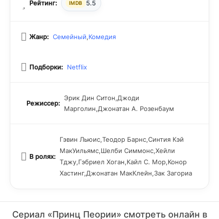
Рейтинг:
5.5
IMDB
Жанр:
Семейный
,
Комедия
Подборки:
Netflix
Эрик Дин Ситон,Джоди
Режиссер:
Марголин,Джонатан А. Розенбаум
Гэвин Льюис,Теодор Барнс,Синтия Кэй
МакУильямс,Шелби Симмонс,Хейли
В ролях:
Тджу,Гэбриел Хоган,Кайл С. Мор,Конор
Хастинг,Джонатан МакКлейн,Зак Загориа
Сериал «Принц Пеории» смотреть онлайн в