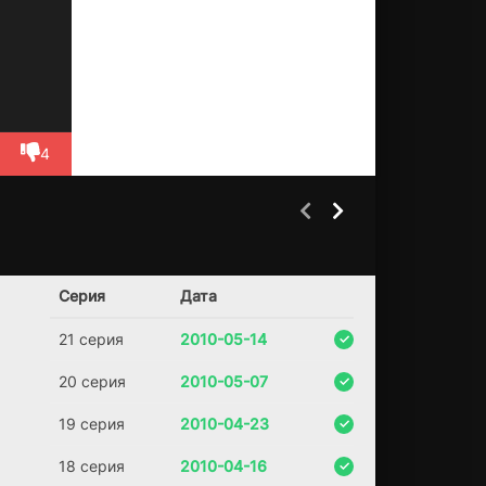
ть
ся,
но
ву
ю
по
др
уг
4
у
бы
вш
ег
о
Части Тела
Паутина Шарлотты
6 сезон
1 сезон
на
зы
(2003)
Серия
Дата
(2025)
ва
ют
7.8
7.6
6.8
21 серия
2010-05-14
«Н
ов
20 серия
2010-05-07
ая
Кр
19 серия
2010-04-23
ис
ти
18 серия
2010-04-16
н»,