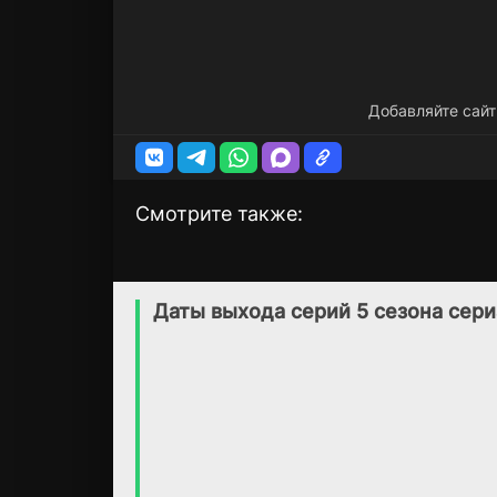
Добавляйте сайт
Смотрите также:
Парфюм
Гарри и Меган
1 сезон
1 сезон
(2019)
(2022)
Даты выхода серий 5 сезона сер
1.9