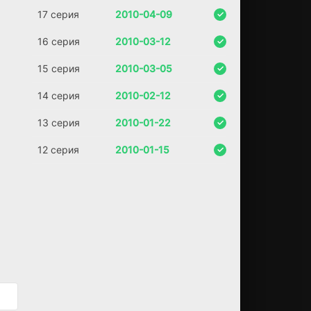
а
17 серия
2010-04-09
гл
ав
16 серия
2010-03-12
но
й
15 серия
2010-03-05
ге
ро
14 серия
2010-02-12
ин
е
13 серия
2010-01-22
до
ст
12 серия
2010-01-15
аё
тс
я
пр
оз
ви
ще
«С
та
ра
я
Кр