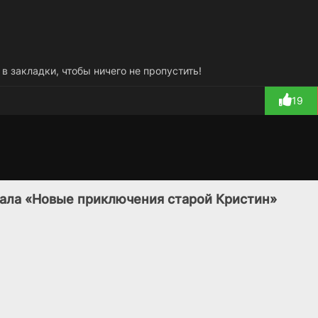
 в закладки, чтобы ничего не пропустить!
19
Мистер Пиклз
Мамник
4 сезон
1 сезон
(2014)
(2026)
иала «Новые приключения старой Кристин»
7.8
7.4
6.6