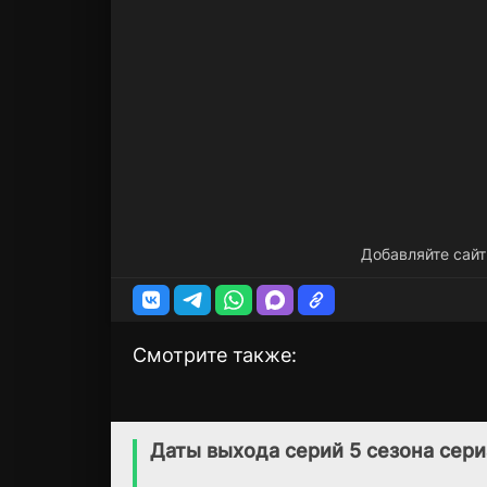
Добавляйте сайт
Смотрите также:
Звездный путь:
Звездный путь
2 сезон
3 сезон
Вундеркинды
Пикар
Даты выхода серий 5 сезона сери
(2021)
(2019)