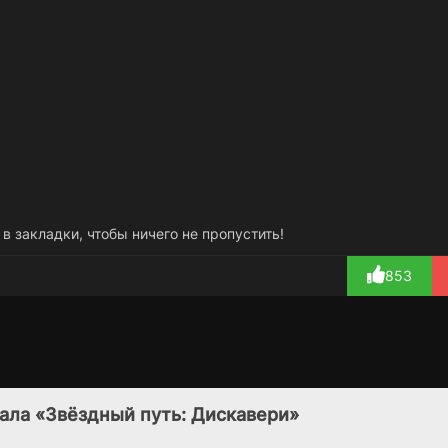
 в закладки, чтобы ничего не пропустить!
853
:
Сыщик династии
Девушка в лесу
Г
1 сезон
1 сезон
Мин / История
(2021)
ала «Звёздный путь: Дискавери»
династии Мин
5.3