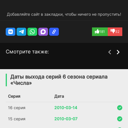
Добавляйте сайт в закладки, чтобы ничего не пропустить!
181
32
Смотрите также:
22 июля
National Geographic:
1 сезон
1 сезон
Земля под рентгеном
(2020)
Даты выхода серий 6 сезона сериала
(2020)
«Числа»
8.0
Серия
Дата
16 серия
2010-03-14
15 серия
2010-03-07