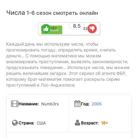
Числа
1-6 сезон смотреть онлайн
8.5
181
32
6 сезон
Каждый день мы используем числа, чтобы
прогнозировать погоду, определять время, считать
деньги... С помощью математики мы можем
анализировать преступления, выявлять закономерности,
предсказывать поведение... Используя числа, мы можем
решить величайшие загадки. Этот сериал об агенте ФБР,
которому брат-математик помогает раскрыть серию
преступлений в Лос-Анджелесе.
Название:
Numb3rs
Год:
2005
Страна:
США
Возраст:
18+