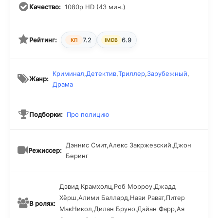
Качество:
1080p HD (43 мин.)
Рейтинг:
7.2
6.9
КП
IMDB
Криминал
,
Детектив
,
Триллер
,
Зарубежный
,
Жанр:
Драма
Подборки:
Про полицию
Дэннис Смит,Алекс Закржевский,Джон
Режиссер:
Беринг
Дэвид Крамхолц,Роб Морроу,Джадд
Хёрш,Алими Баллард,Нави Рават,Питер
В ролях:
МакНикол,Дилан Бруно,Дайан Фарр,Ая