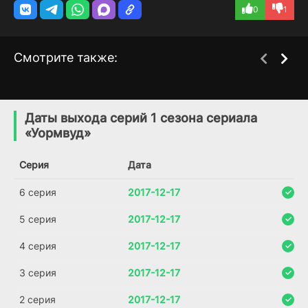
0
1
Смотрите также:
Соседский мальчишка
Л.У.К.А.: Начало
1 сезон
1 сезон
(2025)
(2021)
Даты выхода серий 1 сезона сериала
«Уормвуд»
6.8
6.9
6.6
Серия
Дата
6 серия
2017-12-17
5 серия
2017-12-17
4 серия
2017-12-17
3 серия
2017-12-17
2 серия
2017-12-17