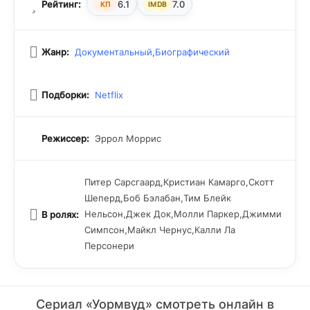
Рейтинг:
6.1
7.0
КП
IMDB
Жанр:
Документальный
,
Биографический
Подборки:
Netflix
Режиссер:
Эррол Моррис
Питер Сарсгаард,Кристиан Камарго,Скотт
Шеперд,Боб Бэлабан,Тим Блейк
Нельсон,Джек Док,Молли Паркер,Джимми
В ролях:
Симпсон,Майкл Чернус,Калли Ла
Персонери
Сериал «Уормвуд» смотреть онлайн в