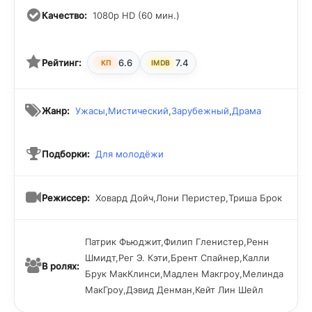
Качество:
1080p HD (60 мин.)
Рейтинг:
6.6
7.4
КП
IMDB
Жанр:
Ужасы
,
Мистический
,
Зарубежный
,
Драма
Подборки:
Для молодёжи
Режиссер:
Ховард Дойч,Лони Перистер,Триша Брок
Патрик Фьюджит,Филип Гленистер,Ренн
Шмидт,Рег Э. Кэти,Брент Спайнер,Калли
В ролях:
Брук МакКлинси,Мадлен Макгроу,Мелинда
МакГроу,Дэвид Денман,Кейт Лин Шейл