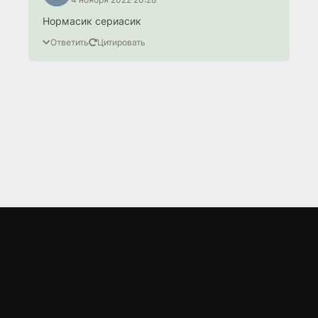
Нормасик сериасик
Ответить
Цитировать
LORD
.BZ