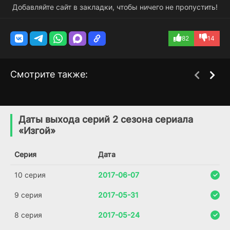
Добавляйте сайт в закладки, чтобы ничего не пропустить!
82
14
Смотрите также:
Инцидент Кэмоно
Партизан
1 сезон
2 сезон
(2021)
(2020)
Даты выхода серий 2 сезона сериала
«Изгой»
7.3
7.3
5.4
Серия
Дата
10 серия
2017-06-07
9 серия
2017-05-31
8 серия
2017-05-24