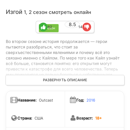
Изгой
1, 2 сезон смотреть онлайн
8.5
82
14
2 сезон
Во втором сезоне история продолжается — герои
пытаются разобраться, что стоит за
сверхъестественными явлениями и почему всё это
связано именно с Кайлом. По мере того как Кайл узнаёт
всё больше, становится понятно: его открытия могут
привести к катастрофе для всего человечества. Теперь
ему приходится не только бороться с собственными
страхами, но и думать о близких, ведь неизвестно, какой
РАЗВЕРНУТЬ ОПИСАНИЕ
ценой им всем придётся заплатить. Сможет ли Кайл
выбраться из этой ситуации и спасти себя и окружающих
— этого никто не знает.
Название:
Outcast
Год:
2016
Страна:
США
Возраст:
18+