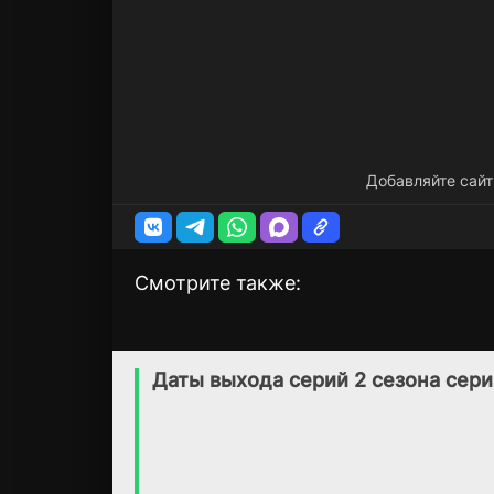
Добавляйте сайт
Смотрите также:
Хоримия
Мы
1 сезон
1 сезон
(2021)
(2020)
Даты выхода серий 2 сезона сер
7.7
8.3
7.6
7.4