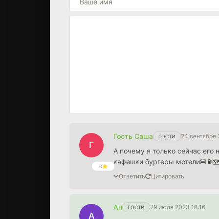
Гость Саша
24 сентября 
ГОСТИ
Г
А почему я только сейчас его
кафешки бургеры мотели🍔⛽️
0
Ответить
Цитировать
Ан
29 июля 2023 18:16
ГОСТИ
А