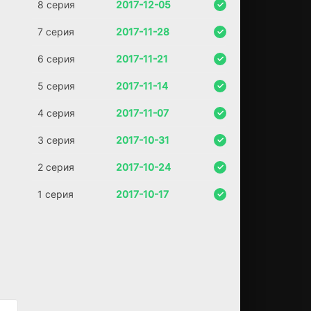
8 серия
2017-12-05
т
из
7 серия
2017-11-28
чу
жо
6 серия
2017-11-21
го
ка
5 серия
2017-11-14
рм
ан
4 серия
2017-11-07
а
бу
3 серия
2017-10-31
ма
жн
2 серия
2017-10-24
ик.
В
пр
1 серия
2017-10-17
ош
ло
м
у
не
ё
—
ис