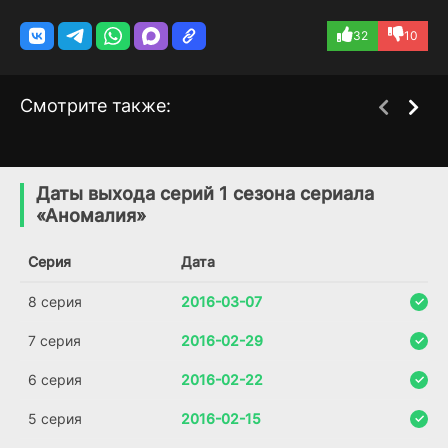
32
10
Смотрите также:
Незабываемый
Драконы: Девять миров
1 сезон
8 сезон
(2009)
(2021)
Даты выхода серий 1 сезона сериала
«Аномалия»
7.0
5.3
Серия
Дата
8 серия
2016-03-07
7 серия
2016-02-29
6 серия
2016-02-22
5 серия
2016-02-15