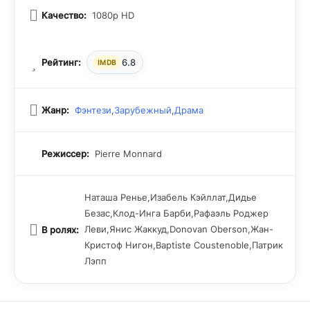
Качество:
1080p HD
Рейтинг:
6.8
IMDB
Жанр:
Фэнтези
,
Зарубежный
,
Драма
Режиссер:
Pierre Monnard
Наташа Ренье,Изабель Кэйллат,Дидье
Безас,Клод-Инга Барби,Рафаэль Роджер
Леви,Янис Жаккуд,Donovan Oberson,Жан-
В ролях:
Кристоф Нигон,Baptiste Coustenoble,Патрик
Лэпп