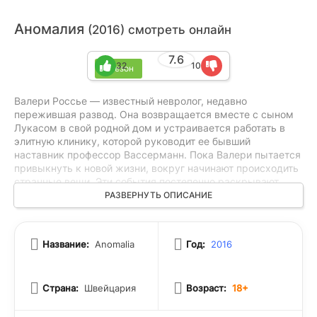
Аномалия
(2016) смотреть онлайн
7.6
32
10
1 сезон
Валери Россье — известный невролог, недавно
пережившая развод. Она возвращается вместе с сыном
Лукасом в свой родной дом и устраивается работать в
элитную клинику, которой руководит ее бывший
наставник профессор Вассерманн. Пока Валери пытается
привыкнуть к новой жизни, вокруг начинают происходить
странные вещи. Эти события постепенно раскрывают
тайны ее происхождения и трагические моменты из
РАЗВЕРНУТЬ ОПИСАНИЕ
истории ее семьи. С каждым днем Валери все глубже
погружается в загадки прошлого, которые тесно связаны
с ее настоящим и не дают ей покоя.
Название:
Anomalia
Год:
2016
Страна:
Швейцария
Возраст:
18+