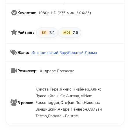
Качество:
1080p HD (275 мин. / 04:35)
Рейтинг:
7.4
7.5
КП
IMDB
Жанр:
Исторический
,
Зарубежный
,
Драма
Режиссер:
Андреас Прохаска
Криста Тере,Яннис Нивёнер,Аликс
Пуасон,Жан-Юг Англад,Miriam
Fussenegger,Стефан Пол,Николас
В ролях:
Ваншицкий,Андре Пенверн,Сильви
Тестю,Рафаэль Ленгле