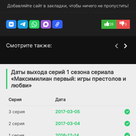
Добавляйте сайт в закладки, чтобы ничего не пропустить!
26
3
Смотрите также:
Мисс Скарлет и Герцог
Душа на кону
6 сезон
2 сезон
(2020)
(2018)
Даты выхода серий 1 сезона сериала
«Максимилиан первый: игры престолов и
7.6
7.6
любви»
Серия
Дата
3 серия
2017-03-05
2 серия
2017-03-04
1 серия
2016-12-14