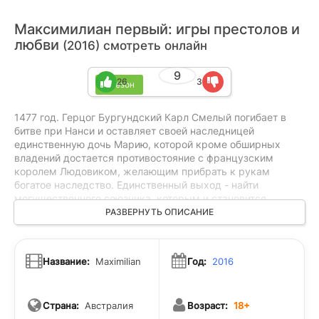
Максимилиан первый: игры престолов и
любви
(2016) смотреть онлайн
9
26
3
1 сезон
1477 год. Герцог Бургундский Карл Смелый погибает в
битве при Нанси и оставляет своей наследницей
единственную дочь Марию, которой кроме обширных
владений достается противостояние с французским
королем Людовиком, желающим прибрать к рукам
богатое наследство. Единственный выход - найти
могущественного союзника, которым и становится
Максимилиан - сын императора Священной Римской
РАЗВЕРНУТЬ ОПИСАНИЕ
империи Фридриха Третьего.
Название:
Maximilian
Год:
2016
Страна:
Австралия
Возраст:
18+