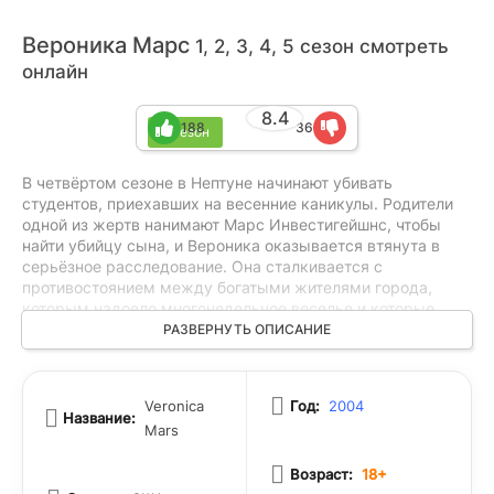
Вероника Марс
1, 2, 3, 4, 5 сезон смотреть
онлайн
8.4
188
36
5 сезон
В четвёртом сезоне в Нептуне начинают убивать
студентов, приехавших на весенние каникулы. Родители
одной из жертв нанимают Марс Инвестигейшнс, чтобы
найти убийцу сына, и Вероника оказывается втянута в
серьёзное расследование. Она сталкивается с
противостоянием между богатыми жителями города,
которым надоело многонедельное веселье и которые
хотят прекратить эти тусовки, и обычными людьми, для
РАЗВЕРНУТЬ ОПИСАНИЕ
которых наплыв отдыхающих — важный источник дохода.
На фоне скандалов и коррупции Веронике предстоит
разобраться в запутанной истории, полной опасностей и
Veronica
Год:
2004
неожиданных поворотов.
Название:
Mars
Возраст:
18+