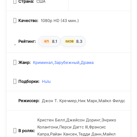
Страна:
США
Качество:
1080p HD (43 мин.)
Рейтинг:
8.1
8.3
КП
IMDB
Жанр:
Криминал
,
Зарубежный
,
Драма
Подборки:
Hulu
Режиссер:
Джон Т. Кречмер,Ник Марк,Майкл Филдс
Кристен Белл,Джейсон Доринг,Энрико
Колантони,Перси Даггс III,Фрэнсис
В ролях:
Капра,Райан Хансен,Тедди Данн,Майкл