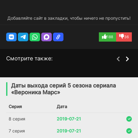
Добавляйте сайт в закладки, чтобы ничего не пропустить!
188
36
Смотрите также:
Марс
Милосердие
2 сезон
1 сезон
(2016)
(2009)
Даты выхода серий 5 сезона сериала
«Вероника Марс»
7.1
7.5
7.0
7.1
Серия
Дата
8 серия
2019-07-21
7 серия
2019-07-21