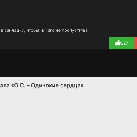
 в закладки, чтобы ничего не пропустить!
227
Убить или быть
Незнакомец в
1 сезон
1 сезон
убитым
зеркале
ала «О.С. – Одинокие сердца»
(2013)
(2025)
7.8
7.9
7