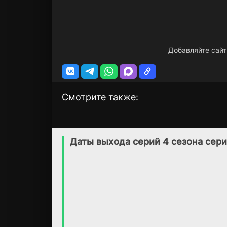
Добавляйте сайт
Смотрите также:
Библиотекари
Дикая Австралия
4 сезон
1 сезон
(2014)
(2014)
Даты выхода серий 4 сезона сери
6.8
7.3