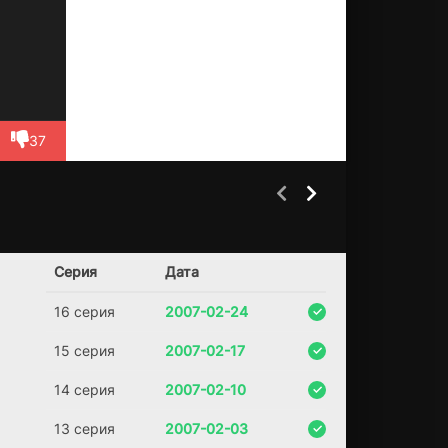
й
жи
зн
и,
но
со
бл
37
аз
но
в
хв
ат
Discovery:
Не стоило
ае
1 сезон
1 сезон
Неизведанный
целоваться!
т.
Серия
Дата
Са
Индокитай
(2025)
м
16 серия
2007-02-24
(2014)
ме
8.4
р
15 серия
2007-02-17
8.4
уе
ха
14 серия
2007-02-10
ла
из
13 серия
2007-02-03
Ор