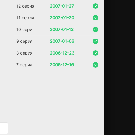
ан
12 серия
2007-01-27
ж
Ка
11 серия
2007-01-20
ун
ти
10 серия
2007-01-13
и
те
9 серия
2007-01-06
пе
рь
8 серия
2006-12-23
уч
ит
7 серия
2006-12-16
ся
в
Бр
ау
но
вс
ко
м
ун
ив
ер
си
те