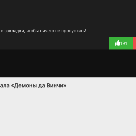
 в закладки, чтобы ничего не пропустить!
191
Вечность в
Любовь во времена
1 сезон
1 сезон
моменте
коронавируса
иала «Демоны да Винчи»
(2025)
(2020)
7.525
6.2
5.7