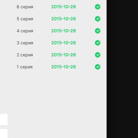
то
ро
6 серия
2015-10-26
му
Ле
5 серия
2015-10-26
он
ар
4 серия
2015-10-26
до
до
3 серия
2015-10-26
ве
ря
2 серия
2015-10-26
л.
Та
1 серия
2015-10-26
ко
е
пр
ед
ат
ел
ьс
тв
о
не
да
ёт