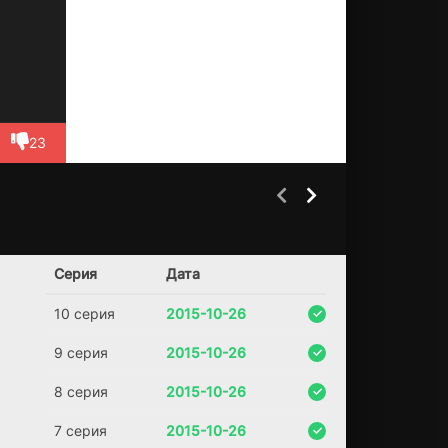
бс
тв
ен
ны
м
че
рт
23
еж
ам
.
Эт
и
сх
Баскетбол или
Вера (UK)
1 сезон
14 сезон
ем
ничего
Серия
Дата
(2011)
ы
(2019)
ук
7.3
7.9
10 серия
2015-10-26
ра
7.4
л
9 серия
2015-10-26
че
ло
8 серия
2015-10-26
ве
к,
ко
7 серия
2015-10-26