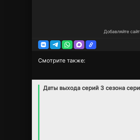
Добавляйте сайт
Смотрите также:
Леонардо да Винчи
Шеф
1 сезон
2 сезон
(2024)
(2025)
Даты выхода серий 3 сезона сер
8.1
6.4