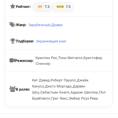
Рейтинг:
7.3
7.5
КП
IMDB
Жанр:
Зарубежный
,
Драма
Подборки:
Экранизация книг
Криспин Рис,Тони Митчелл,Кристофер
Режиссер:
Спенсер
Кит Дэвид,Роберт Пауэлл,Джейк
Канусо,Диого Моргадо,Дарвин
В ролях:
Шоу,Себастьян Кнапп,Адриан Шиллер,Пол
Брайтвелл,Грег Хикс,Эмбер Роуз Рева