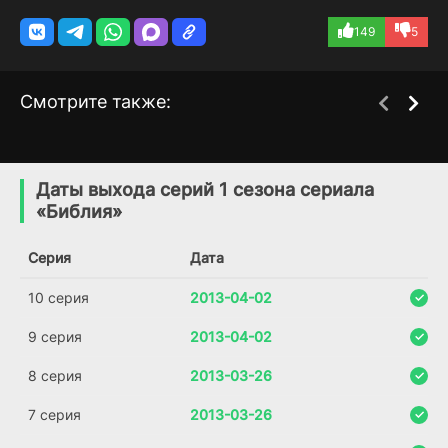
149
5
Смотрите также:
Завоеватели
Бессмертный Египет
1 сезон
1 сезон
(2017)
(2016)
Даты выхода серий 1 сезона сериала
«Библия»
8.0
8.0
Серия
Дата
10 серия
2013-04-02
9 серия
2013-04-02
8 серия
2013-03-26
7 серия
2013-03-26