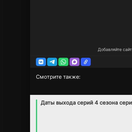
Добавляйте сайт
Смотрите также:
Корпорация
Корпорация снов
1 сезон
3 сезон
(2016)
(2018)
Даты выхода серий 4 сезона сери
6.8
7.3
6.9
7.2