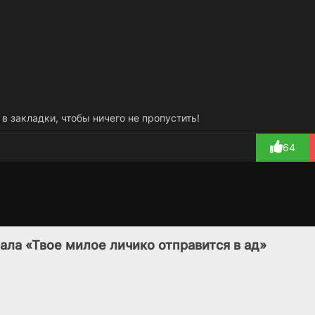
 в закладки, чтобы ничего не пропустить!
64
Непокорная
Вишфарт
1 сезон
1 сезон
Мексика
(2017)
ала «Твое милое личико отправится в ад»
(2018)
7.9