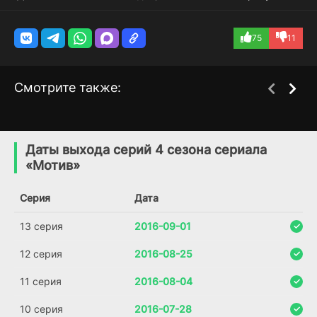
75
11
Смотрите также:
Флорентийский монстр
Твой ход
1 сезон
1 сезон
(2025)
(2019)
Даты выхода серий 4 сезона сериала
«Мотив»
6.309
6.4
6.5
Серия
Дата
13 серия
2016-09-01
12 серия
2016-08-25
11 серия
2016-08-04
10 серия
2016-07-28