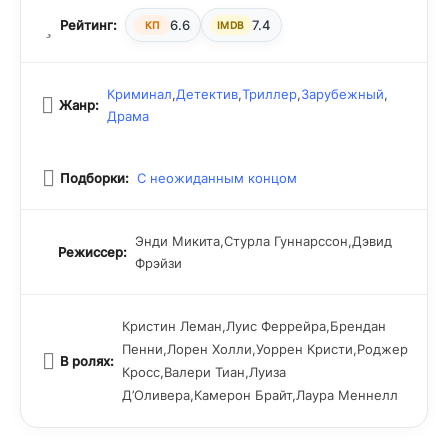
Рейтинг:
6.6
7.4
КП
IMDB
Криминал
,
Детектив
,
Триллер
,
Зарубежный
,
Жанр:
Драма
Подборки:
С неожиданным концом
Энди Микита,Стурла Гуннарссон,Дэвид
Режиссер:
Фрэйзи
Кристин Леман,Луис Феррейра,Брендан
Пенни,Лорен Холли,Уоррен Кристи,Роджер
В ролях:
Кросс,Валери Тиан,Луиза
Д’Оливера,Камерон Брайт,Лаура Меннелл