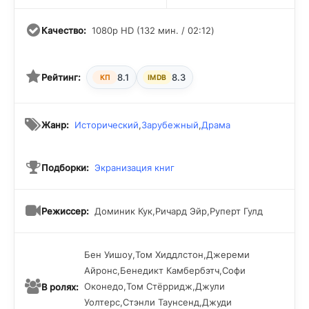
Качество:
1080p HD (132 мин. / 02:12)
Рейтинг:
8.1
8.3
КП
IMDB
Жанр:
Исторический
,
Зарубежный
,
Драма
Подборки:
Экранизация книг
Режиссер:
Доминик Кук,Ричард Эйр,Руперт Гулд
Бен Уишоу,Том Хиддлстон,Джереми
Айронс,Бенедикт Камбербэтч,Софи
Оконедо,Том Стёрридж,Джули
В ролях:
Уолтерс,Стэнли Таунсенд,Джуди