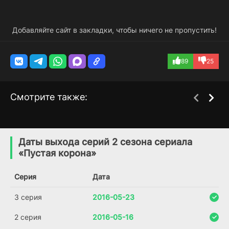
Добавляйте сайт в закладки, чтобы ничего не пропустить!
89
25
Смотрите также:
Волчий зал
Душа на кону
2 сезон
2 сезон
(2015)
(2018)
Даты выхода серий 2 сезона сериала
«Пустая корона»
7.2
8.1
Серия
Дата
3 серия
2016-05-23
2 серия
2016-05-16