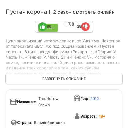
Пустая корона
1, 2 сезон смотреть онлайн
7.8
89
25
2 сезон
Цикл экранизаций исторических пьес Уильяма Шекспира
от телеканала ВВС Two под общим названием «Пустая
корона». В цикл входят фильмы «Ричард II», «Генрих IV.
Часть 1», «Генрих IV. Часть 2» и «Генрих V». История о
семье, политике и власти. Сериал рассказывает о взлете
и падении трех королей и о том, как их судьбы
формировали историю. Ричард II - тщеславный,
самодовольный человек, правит, нимало не заботясь о
РАЗВЕРНУТЬ ОПИСАНИЕ
благосостоянии подданных. В конечном итоге его
свергает его кузен Болингброк, взошедший на престол
как Генрих IV. Царствование Генриха омрачено чувством
The Hollow
Год:
2012
вины из-за смерти Ричарда, гражданской войной и
Название:
Crown
опасениями за сына Хэла. Когда Хэл восходит на престол
как Генрих V, ему остается только похоронить в прошлом
Возраст:
18+
призрак отца и бороться со своими собственными
демонами.
Страна:
Великобритания