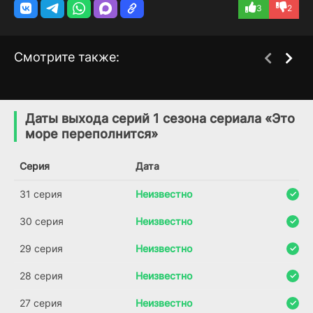
3
2
Смотрите также:
Долг жизни
Глаза цвета Черного
2 сезон
1 сезон
моря
(2024)
Даты выхода серий 1 сезона сериала «Это
(2025)
море переполнится»
Серия
Дата
31 серия
Неизвестно
30 серия
Неизвестно
29 серия
Неизвестно
28 серия
Неизвестно
27 серия
Неизвестно