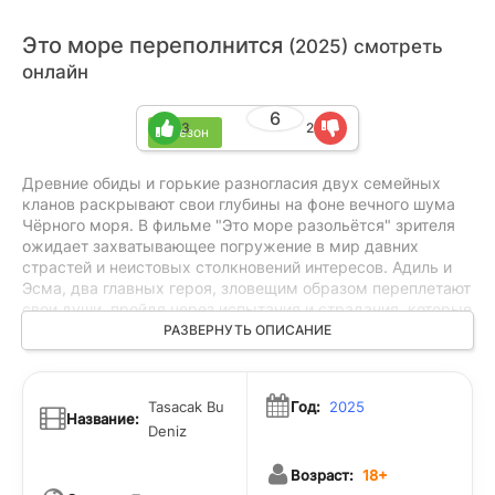
Это море переполнится
(2025) смотреть
онлайн
6
3
2
1 сезон
Древние обиды и горькие разногласия двух семейных
кланов раскрывают свои глубины на фоне вечного шума
Чёрного моря. В фильме "Это море разольётся" зрителя
ожидает захватывающее погружение в мир давних
страстей и неистовых столкновений интересов. Адиль и
Эсма, два главных героя, зловещим образом переплетают
свои души, пройдя через испытания и страдания, которые
выделяются среди других по своей тяжести и
РАЗВЕРНУТЬ ОПИСАНИЕ
драматизму. В сюжете запутанного противостояния
между любовью и ненавистью, герои вынуждены делать
сложные выборы, сталкиваясь с конфликтами ради
Tasacak Bu
Год:
2025
самых глубоких жизненных ценностей. Эмоциональная
Название:
Deniz
атмосфера фильма заставляет задуматься над
мужеством в принятии решений и понять, что истинная
Возраст:
18+
любовь и справедливость могут быть найдены лишь в