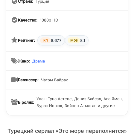
сердце, где прощение и жертвенность живут бок о бок.
Страна:
Турция
Качество:
1080p HD
Рейтинг:
8.677
8.1
КП
IMDB
Жанр:
Драма
Режиссер:
Чагры Байрак
Улаш Туна Астепе, Дениз Байсал, Ава Яман,
В ролях:
Бурак Йорюк, Зейнеп Атылган и другие
Турецкий сериал «Это море переполнится»