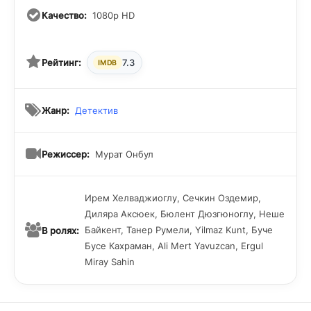
новоиспеченного коллеги, однако со временем осознает,
Качество:
1080p HD
что всё равно предстоит иметь с ним дело. Слово за
слово и неожиданно действующие лица обнаруживают,
что способны поддерживать общение друг с другом и
Рейтинг:
7.3
IMDB
получать выгоду от взаимодействий на рабочем месте. Со
временем дуэт станет самым продуктивным в своем
подразделении...
Жанр:
Детектив
Режиссер:
Мурат Онбул
Ирем Хелваджиоглу, Сечкин Оздемир,
Диляра Аксюек, Бюлент Дюзгюноглу, Неше
Байкент, Танер Румели, Yilmaz Kunt, Буче
В ролях:
Бусе Кахраман, Ali Mert Yavuzcan, Ergul
Miray Sahin