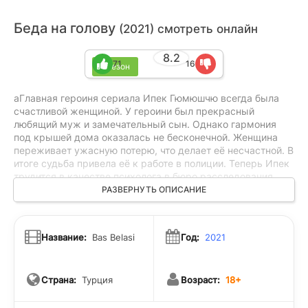
Беда на голову
(2021) смотреть онлайн
8.2
71
16
1 сезон
aГлавная героиня сериала Ипек Гюмюшчю всегда была
счастливой женщиной. У героини был прекрасный
любящий муж и замечательный сын. Однако гармония
под крышей дома оказалась не бесконечной. Женщина
переживает ужасную потерю, что делает её несчастной. В
итоге судьба привела её к работе в полиции. Теперь Ипек
трудится в качестве психолога в бюро расследования
убийств. Это довольно ответственная и сложная работа,
РАЗВЕРНУТЬ ОПИСАНИЕ
которая заслуживает всего свободного времени и
внимания со стороны главной героини. Она с головой
уходит в работу. Вскоре ей предстоит пересечься с
Название:
Bas Belasi
Год:
2021
интересным мужчиной, комиссаром Шахином Карой. Этот
человек - полнейшая противоположность главной героини.
С ним в принципе непросто найти язык, однако в работе
Страна:
Турция
Возраст:
18+
ещё сложнее. С Шахином предстоит поработать
определённое время. Главная героиня уверена в своих
силах и точно знает, что сможет обойтись без участия