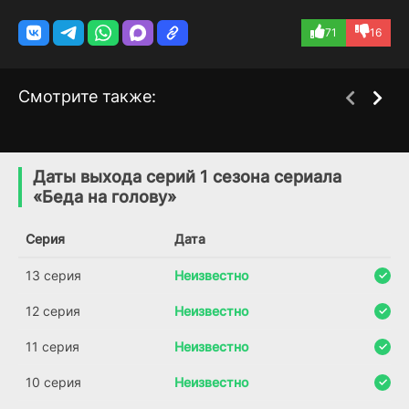
71
16
Смотрите также:
Не приходи домой
Безумная королева
1 сезон
1 сезон
(2024)
(2016)
Даты выхода серий 1 сезона сериала
«Беда на голову»
Серия
Дата
13 серия
Неизвестно
12 серия
Неизвестно
11 серия
Неизвестно
10 серия
Неизвестно