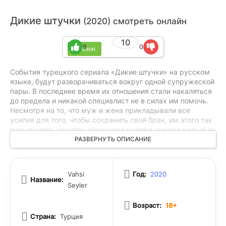
Дикие штучки
(2020) смотреть онлайн
10
9
0
1 сезон
События турецкого сериала «Дикие штучки» на русском
языке, будут разворачиваться вокруг одной супружеской
пары. В последнее время их отношения стали накаляться
до предела и никакой специалист не в силах им помочь.
Несмотря на то, что муж и жена прикладывали все
усилия для того, чтобы сохранить свой брак, им этого так
и не удалось сделать. Наступает момент, когда каждый из
них начинает понимать, что отношений не сохранить и
РАЗВЕРНУТЬ ОПИСАНИЕ
прежние чувства уже невозможно восстановить. Тогда у
них остается лишь один выход, а именно развод.
После того, как состоялся бракоразводный процесс, то
Vahsi
Год:
2020
бывшим супругам стоило бы разойтись по сторонам и
Название:
Seyler
начать жизнь с чистого листа, но и этого они не смогли
сделать. Несмотря на то, что теперь герои турецкого
Возраст:
18+
сериала «Vahşi Şeyler» в русской озвучке, находятся в
разводе и не зависят друг от друга, они не могут с этим
Страна:
Турция
смириться. Им не удается выстроить свою жизнь по