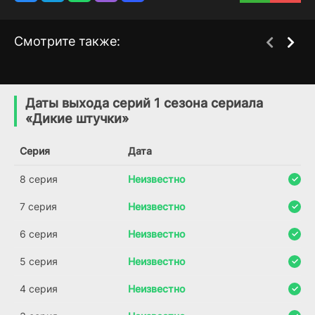
Смотрите также:
Скорпион
Мехмед - завоеватель
1 сезон
1 сезон
мира. Фатих
(2020)
Даты выхода серий 1 сезона сериала
(2018)
«Дикие штучки»
8.3
6.9
Серия
Дата
8 серия
Неизвестно
7 серия
Неизвестно
6 серия
Неизвестно
5 серия
Неизвестно
4 серия
Неизвестно