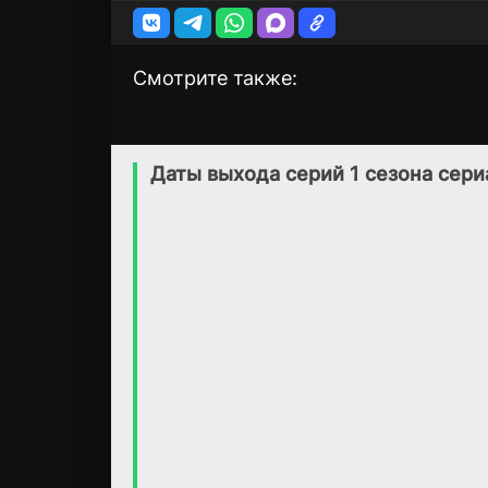
Смотрите также:
Долина волков:
В форме закона
10 сезон
1 сезон
Западня
(2010)
Даты выхода серий 1 сезона сери
(2007)
8.4
8.4
6.2