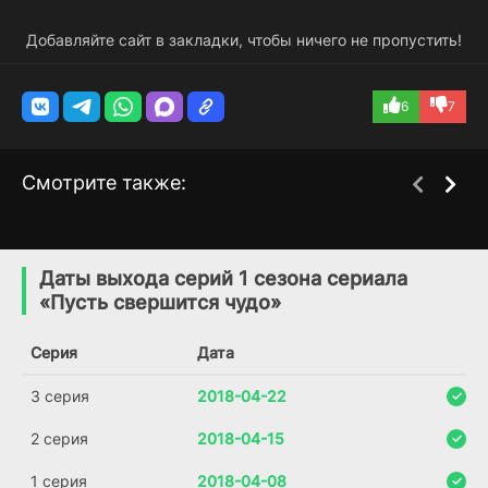
Добавляйте сайт в закладки, чтобы ничего не пропустить!
6
7
Смотрите также:
Мститель /
Сокровенное
1 сезон
1 сезон
Линчеватель
(2019)
Даты выхода серий 1 сезона сериала
(2023)
«Пусть свершится чудо»
4.2
7.7
Серия
Дата
3 серия
2018-04-22
2 серия
2018-04-15
1 серия
2018-04-08