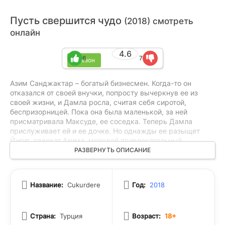
Пусть свершится чудо
(2018) смотреть
онлайн
4.6
6
7
1 сезон
Азим Санджактар – богатый бизнесмен. Когда-то он
отказался от своей внучки, попросту вычеркнув ее из
своей жизни, и Дамла росла, считая себя сиротой,
беспризорницей. Пока она была маленькой, за ней
присматривала Максуде, ее соседка. Теперь Дамла
прислуживает ей и ее дочке. Но однажды ее разыщет
Йигит, адвокат Азима, молодой привлекательный
мужчина. Он расскажет Дамле о серьезной болезни деда
РАЗВЕРНУТЬ ОПИСАНИЕ
и о том, что он раскаивается в содеянном и очень хочет
видеть свою внучку.
Название:
Cukurdere
Год:
2018
Страна:
Турция
Возраст:
18+