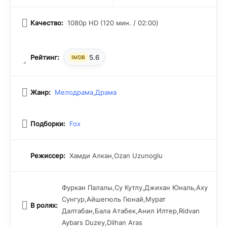
Качество:
1080p HD (120 мин. / 02:00)
Рейтинг:
5.6
IMDB
Жанр:
Мелодрама
,
Драма
Подборки:
Fox
Режиссер:
Хамди Алкан,Ozan Uzunoglu
Фуркан Палалы,Су Кутлу,Джихан Юналь,Аху
Сунгур,Айшегюль Гюнай,Мурат
В ролях:
Далтабан,Бала Атабек,Анил Илтер,Ridvan
Aybars Duzey,Dilhan Aras