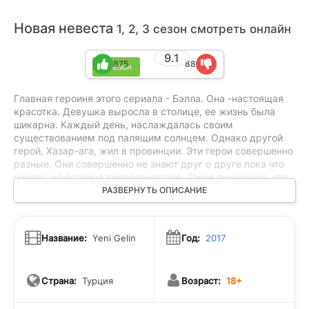
Новая невеста
1, 2, 3 сезон смотреть онлайн
9.1
875
88
3 сезон
Главная героиня этого сериала - Бэлла. Она -настоящая
красотка. Девушка выросла в столице, ее жизнь была
шикарна. Каждый день, наслаждалась своим
существованием под палящим солнцем. Однако другой
герой, Хазар-ага, жил в провинции. Эти герои совершенно
разные. Они совершенно не знают друг о друге пока что
ничего, но встреча перевернет все. Такое ощущение, что
эти персонажи - представители разных галактик. Они
РАЗВЕРНУТЬ ОПИСАНИЕ
неожиданно влюбляются друг в друга, что
переворачивает их мир с ног на голову! Теперь Бэлла
считается невесткой одного знатного провинциального
Название:
Yeni Gelin
Год:
2017
клана. Правда у нее жизнь - не сахар. Все обитатели этого
места пытаются изжить бедную героиню. Каждый раз ей
приходится привыкать к новой обстановке, пытаться
Страна:
Турция
Возраст:
18+
парировать нападки от всех тех, кто недоволен
появлением Бэллы в небольшом поселении. Однако
девушка верит, что ее любовь и любовь ее Хазара