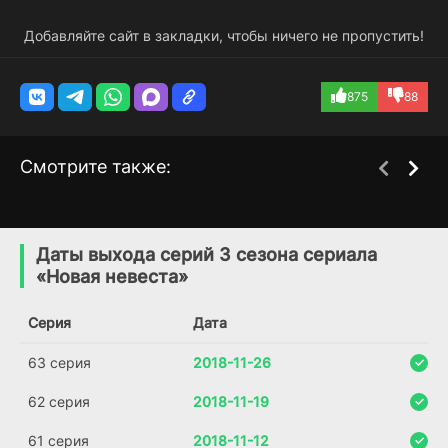
Добавляйте сайт в закладки, чтобы ничего не пропустить!
875
88
Смотрите также:
Хоримия
Бесконечная любовь
1 сезон
1 сезон
(2021)
(2019)
Даты выхода серий 3 сезона сериала
«Новая невеста»
7.7
8.3
Серия
Дата
63 серия
2018-11-26
62 серия
2018-11-19
61 серия
2018-11-12