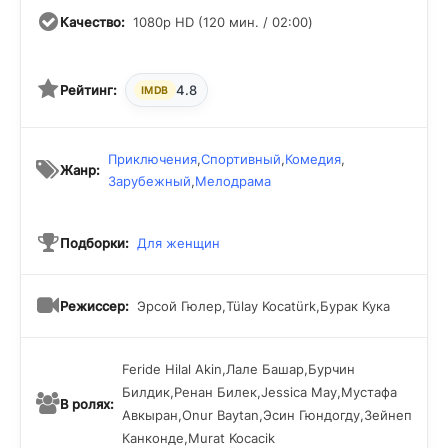
способны перенести любые испытания!
Качество:
1080p HD (120 мин. / 02:00)
Рейтинг:
4.8
IMDB
Приключения
,
Спортивный
,
Комедия
,
Жанр:
Зарубежный
,
Мелодрама
Подборки:
Для женщин
Режиссер:
Эрсой Гюлер,Tülay Kocatürk,Бурак Кука
Feride Hilal Akin,Лале Башар,Бурчин
Билдик,Ренан Билек,Jessica May,Мустафа
В ролях:
Авкыран,Onur Baytan,Эсин Гюндогду,Зейнеп
Канконде,Murat Kocacik